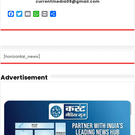
currentmedia09@gmail.com
F
T
E
W
P
S
a
w
m
h
r
h
c
i
a
a
i
a
e
t
i
t
n
r
b
t
l
s
t
e
o
e
A
o
r
p
k
p
[horizontal_news]
Advertisement