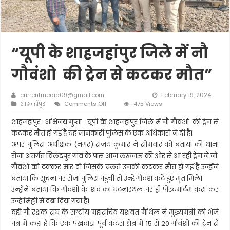
“यूपी के शाहजहांपुर जिले में नौ
गौवंशो की ट्रेन से कटकर मौत”
currentmedia09@gmail.com
February 19, 2024
on
शाहजहाँपुर
Comments Off
475 Views
“यूपी
के
शाहजहांपुर। अभिनय गुप्ता । यूपी के शाहजहांपुर जिले में नौ गौवंशो की ट्रेन से
शाहजहांपुर
कटकर मौत हो गई है यह जानकारी पुलिस के एक अधिकारी ने दी है।
जिले
अपर पुलिस अधीक्षक (नगर) संजय कुमार ने सोमवार को बताया की थाना
में
रोजा अंतर्गत विलंदपुर गांव के पास आज लखनऊ की ओर से आ रही ट्रेन ने नौ
नौ
गौवंशो
गौवंशो को टक्कर मार दी जिसके चलते उनकी कटकर मौत हो गई है उन्होंने
की
बताया कि सूचना पर रोजा पुलिस पहुंची तो उन्हें गौवंश कटे हुए मृत मिले।
ट्रेन
उन्होंने बताया कि गौवंशों के शव का घटनास्थल पर ही पोस्टमार्टम करा कर
से
कटकर
उन्हें मिट्टी में दबा दिया गया है।
मौत”
वही गौ रक्षक संघ के राष्ट्रीय महासचिव यशवंत मैथिल ने मुख्यमंत्री को भेजे
पत्र में कहा है कि एक पखवाड़ा पूर्व कटरा क्षेत्र में 15 से 20 गौवंशों की ट्रेन से