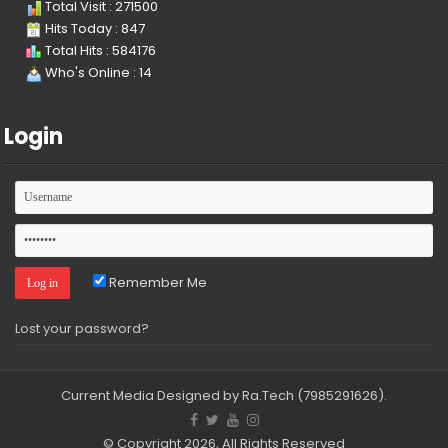
Total Visit : 271500
Hits Today : 847
Total Hits : 584176
Who's Online : 14
Login
Remember Me
Lost your password?
Current Media
Designed by Ra.Tech
(7985291626)
.
© Copyright 2026, All Rights Reserved