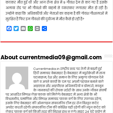
कटकर मौत हुई थी और आज रोजा क्षेत्र में 9 गौवंश ट्रेन से कट गए हैं इसके
अलावा रोड पर भी गौवंशो की वाहनों से टकराकर लगातार मौत हो रही है।
उन्होंने कहा कि अधिकारियों और नेताओं का कहना है की गोवंश गौशालाओं में
सुरक्षित हैं फिर इन गौवंशो की दुर्घटना में मौत कैसे हो रही है?
F
T
E
W
P
S
a
w
m
h
r
h
c
i
a
a
i
a
e
t
i
t
n
r
b
t
l
s
t
e
o
e
A
About currentmedia09@gmail.com
o
r
p
k
p
Currentmedia.in राष्ट्रीय स्तर पर तेजी से बढ़ती हुई
हिंदी समाचार वेबासाइट है। वेबसाइट में ब्यूरोक्रेसी में ताजा
घटनाक्रम, देश और समाज के लिए अमूल्य योगदान देने
वाले व अपने कार्यो के दम पर अपनी पहचान बनाने वाले
आइएएस और आइपीएस अधिकारियों व डॉक्टरो, कानून
के जानकारों की रोचक स्टोरी के साथ उनके जीवन संघर्षो
पर आधारित निष्पक्ष लेख पाठक को मिलेंगे। वेबसाइट में अन्य क्षेत्रों के भी
विश्वसनीय, प्रमाणिक और निष्पक्ष समाचार पाठक वर्ग के लिए उपलब्ध रहेगा,
इसके लिए वेबसाइट की ऑनलाइन संपादकीय टीम हर रोज विस्तृत कंटेट
अपडेट करती रहेगी। संपादकीय टीम की कोशिश यही रहेगी की न्यूज कंटेट को
लेकर पाठक वर्ग को किसी तरह की निराशा हाथ न लगे। साइट 24 घंटे प्रयोग में