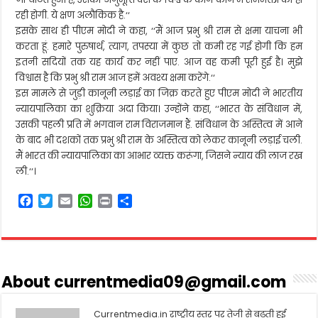
रही होगी. ये क्षण अलौकिक है.‘‘
इसके साथ ही पीएम मोदी ने कहा, ‘‘मैं आज प्रभु श्री राम से क्षमा याचना भी
करता हूं. हमारे पुरुषार्थ, त्याग, तपस्या में कुछ तो कमी रह गई होगी कि हम
इतनी सदियों तक यह कार्य कर नहीं पाए. आज वह कमी पूरी हुई है। मुझे
विश्वास है कि प्रभु श्री राम आज हमें अवश्य क्षमा करेंगे.‘‘
इस मामले से जुड़ी कानूनी लड़ाई का जिक्र करते हुए पीएम मोदी ने भारतीय
न्यायपालिका का शुक्रिया अदा किया। उन्होंने कहा, ‘‘भारत के संविधान में,
उसकी पहली प्रति में भगवान राम विराजमान हैं. संविधान के अस्तित्व में आने
के बाद भी दशकों तक प्रभु श्री राम के अस्तित्व को लेकर कानूनी लड़ाई चली.
मैं भारत की न्यायपालिका का आभार व्यक्त करूंगा, जिसने न्याय की लाज रख
ली.‘‘।
F
T
E
W
P
S
a
w
m
h
r
h
c
i
a
a
i
a
e
t
i
t
n
r
b
t
l
s
t
e
o
e
A
About currentmedia09@gmail.com
o
r
p
k
p
Currentmedia.in राष्ट्रीय स्तर पर तेजी से बढ़ती हुई