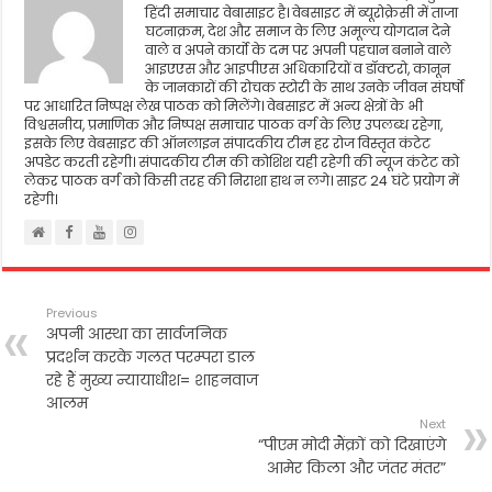
हिंदी समाचार वेबासाइट है। वेबसाइट में ब्यूरोक्रेसी में ताजा
घटनाक्रम, देश और समाज के लिए अमूल्य योगदान देने
वाले व अपने कार्यो के दम पर अपनी पहचान बनाने वाले
आइएएस और आइपीएस अधिकारियों व डॉक्टरो, कानून
के जानकारों की रोचक स्टोरी के साथ उनके जीवन संघर्षो
पर आधारित निष्पक्ष लेख पाठक को मिलेंगे। वेबसाइट में अन्य क्षेत्रों के भी
विश्वसनीय, प्रमाणिक और निष्पक्ष समाचार पाठक वर्ग के लिए उपलब्ध रहेगा,
इसके लिए वेबसाइट की ऑनलाइन संपादकीय टीम हर रोज विस्तृत कंटेट
अपडेट करती रहेगी। संपादकीय टीम की कोशिश यही रहेगी की न्यूज कंटेट को
लेकर पाठक वर्ग को किसी तरह की निराशा हाथ न लगे। साइट 24 घंटे प्रयोग में
रहेगी।
Previous
अपनी आस्था का सार्वजनिक
प्रदर्शन करके गलत परम्परा डाल
रहे हैं मुख्य न्यायाधीश= शाहनवाज
आलम
Next
“पीएम मोदी मैंक्रों को दिखाएंगे
आमेर किला और जंतर मंतर”