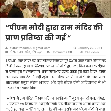
“पीएम मोदी द्वारा राम मंदिर की
प्राण प्रतिष्ठा की गई “
currentmedia09@gmail.com
January 22, 2024
on
ई-पेपर
,
उत्तर प्रदेश
,
टॉप न्यूज़
Comments Off
247 Views
“पीएम
मोदी
अयोध्या । राम मंदिर की प्राण प्रतिष्ठा जिसका पूरे देश में प्रचार प्रसार विगत गई
द्वारा
दिनों से चल रहा था आखिरकार प्रधानमंत्री मोदी द्वारा कर दिया गया । कार्यक्रम
राम
में बोलते हुए प्रधानमंत्री ने अपने मनोभाव प्रकट करते हुए कहा है कि ‘हमारे
मंदिर
राम लला अब टैंट में नहीं रहेंगे.‘। इस मौके पर पीएम मोदी के साथ-साथ,
की
प्राण
आरएसएस प्रमुख मोहन भागवत, और यूपी सीएम योगी आदित्यनाथ ने भी
प्रतिष्ठा
अपने विचार प्रकट किए।
की
गई
अयोध्या में राम मंदिर की प्राण प्रतिष्ठा कार्यक्रम की मुख्य पूजा सोमवार दोपहर
“
12 बजकर 29 मिनट पर शुरू हुई। इसके बाद पीएम मोदी ने अपना भाषण शुरू
करते हुए कहा – ‘सियावर राम चंद्र की जय इसके बाद पीएम मोदी ने कहा,