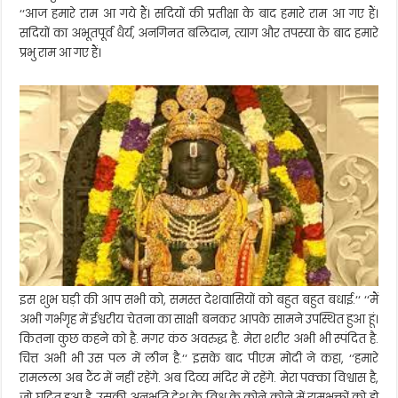
‘‘आज हमारे राम आ गये हैं। सदियों की प्रतीक्षा के बाद हमारे राम आ गए हैं।
सदियों का अभूतपूर्व धैर्य, अनगिनत बलिदान, त्याग और तपस्या के बाद हमारे
प्रभु राम आ गए हैं।
इस शुभ घड़ी की आप सभी को, समस्त देशवासियों को बहुत बहुत बधाई.‘‘ ‘‘मैं
अभी गर्भगृह में ईश्वरीय चेतना का साक्षी बनकर आपके सामने उपस्थित हुआ हूं।
कितना कुछ कहने को है. मगर कंठ अवरुद्ध है. मेरा शरीर अभी भी स्पंदित है.
चित्त अभी भी उस पल में लीन है.‘‘ इसके बाद पीएम मोदी ने कहा, ‘‘हमारे
रामलला अब टैंट में नहीं रहेंगे. अब दिव्य मंदिर में रहेंगे. मेरा पक्का विश्वास है,
जो घटित हुआ है, उसकी अनुभूति देश के विश्व के कोने कोने में रामभक्तों को हो