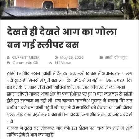
देखते ही देखते आग का गोला
बन गई स्लीपर बस
CURRENT MEDIA
May 25, 2026
झांसी
,
टॉप न्यूज़
on
Comments Off
144 Views
देखते
ही
झांसी । राशिद पठान। झांसी में देर रात एक स्लीपर बस में अचानक आग लग
देखते
गई। कुछ ही मिनटों में पूरी बस आग की चपेट में आ गई। गनीमत यह रही कि
आग
ड्राइवर की समझदारी से सभी यात्रियों को समय रहते नीचे उतार लिया गया।
का
हादसा सीपरी बाजार थाना क्षेत्र के फ्लाईओवर पर हुआ। बस लखनऊ से झांसी
गोला
बन
होते हुए रतलाम जा रही थी। बस चालक कमलेश कुमार ने बताया कि रात
गई
करीब 1 बजे बस झांसी पहुंची थी। यहां से दो सवारियों को बैठाना था। इसी दौरान
स्लीपर
फ्लाईओवर पर चढ़ते समय बस में तेज झटका लगा और अचानक लाइट बंद हो
बस
गई।
चालक ने तुरंत बस रोककर जांच की। इस दौरान पता चला कि तारों में शॉर्ट
सर्किट होने से आग लग गई है।