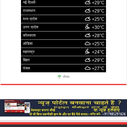
नई दिल्ली
+29°C
राजस्थान
+29°C
मध्य प्रदेश
+25°C
उत्तर प्रदेश
+30°C
कोलकाता
+28°C
ओडिशा
+25°C
महाराष्ट्र
+24°C
बिहार
+29°C
पंजाब
+27°C
मौसम