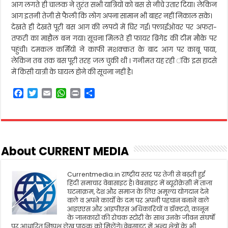
आग लगते ही चालक ने तुरंत सभी यात्रियों को बस से नीचे उतार दिया। लेकिन
आग इतनी तेजी से फैली कि लोग अपना सामान भी बाहर नहीं निकाल सके।
देखते ही देखते पूरी बस आग की लपटों में घिर गई। फ्लाईओवर पर अफरा-
तफरी का माहौल बन गया। सूचना मिलते ही फायर ब्रिगेड की टीम मौके पर
पहुंची। दमकल कर्मियों ने काफी मशक्कत के बाद आग पर काबू पाया,
लेकिन तब तक बस पूरी तरह जल चुकी थी । गनीमत यह रही ंकि इस हादसे
में किसी यात्री के घायल होने की सूचना नहीं है।
F
T
E
W
P
S
a
w
m
h
r
h
c
i
a
a
i
a
e
t
i
t
n
r
b
t
l
s
t
e
o
e
A
About CURRENT MEDIA
o
r
p
k
p
Currentmedia.in राष्ट्रीय स्तर पर तेजी से बढ़ती हुई
हिंदी समाचार वेबासाइट है। वेबसाइट में ब्यूरोक्रेसी में ताजा
घटनाक्रम, देश और समाज के लिए अमूल्य योगदान देने
वाले व अपने कार्यो के दम पर अपनी पहचान बनाने वाले
आइएएस और आइपीएस अधिकारियों व डॉक्टरो, कानून
के जानकारों की रोचक स्टोरी के साथ उनके जीवन संघर्षो
पर आधारित निष्पक्ष लेख पाठक को मिलेंगे। वेबसाइट में अन्य क्षेत्रों के भी