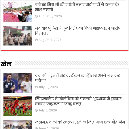
जनेश्वर मिश्र जी की जयंती समाजवादी पार्टी ने उत्साह के
साथ मनायी
August 5, 2026
नवाबाद पुलिस ने लूट गिरोह का किया भंडाफोड़, 4 आरोपी
गिरफ्तार
August 4, 2026
खेल
क्या स्पेन दूसरी बार वर्ल्ड कप का ख़िताब अपने नाम कर
पायेगा?
July 19, 2026
स्विट्ज़रलैंड ने कोलंबिया को पेनल्टी शूटआउट में हराकर
क्वार्टर फ़ाइनल में जगह बनाई
July 8, 2026
लखनऊ वालो को स्वस्थ्य रहने के लिए मिला एक और जिम
June 21, 2026