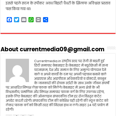
इससे पहले सदन के स्पीकर अवध बिहारी चैधरी के ख़िलाफ अविश्वास प्रस्ताव
पास किया गया था।
F
T
E
W
P
S
a
w
m
h
r
h
c
i
a
a
i
a
e
t
i
t
n
r
b
t
l
s
t
e
o
e
A
About currentmedia09@gmail.com
o
r
p
k
p
Currentmedia.in राष्ट्रीय स्तर पर तेजी से बढ़ती हुई
हिंदी समाचार वेबासाइट है। वेबसाइट में ब्यूरोक्रेसी में ताजा
घटनाक्रम, देश और समाज के लिए अमूल्य योगदान देने
वाले व अपने कार्यो के दम पर अपनी पहचान बनाने वाले
आइएएस और आइपीएस अधिकारियों व डॉक्टरो, कानून
के जानकारों की रोचक स्टोरी के साथ उनके जीवन संघर्षो
पर आधारित निष्पक्ष लेख पाठक को मिलेंगे। वेबसाइट में अन्य क्षेत्रों के भी
विश्वसनीय, प्रमाणिक और निष्पक्ष समाचार पाठक वर्ग के लिए उपलब्ध रहेगा,
इसके लिए वेबसाइट की ऑनलाइन संपादकीय टीम हर रोज विस्तृत कंटेट
अपडेट करती रहेगी। संपादकीय टीम की कोशिश यही रहेगी की न्यूज कंटेट को
लेकर पाठक वर्ग को किसी तरह की निराशा हाथ न लगे। साइट 24 घंटे प्रयोग में
रहेगी।