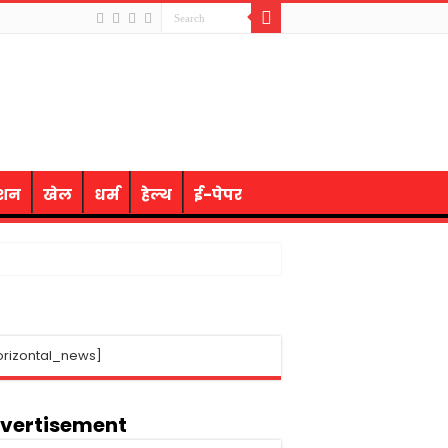
ेशन
खेल
धर्म
हेल्थ
ई-पेपर
orizontal_news]
vertisement