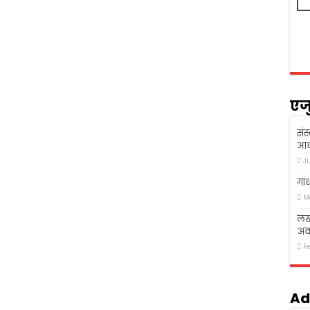
एज
संस
आध
J
गां
M
लखन
अव
F
Ad