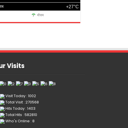
जाब
+27°C
मौसम
r Visits
Visit Today : 1002
Total Visit : 270568
Hits Today : 1403
Total Hits : 582810
Who's Online : 8