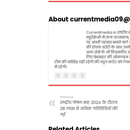
e
t
i
t
n
r
b
t
l
s
t
e
o
e
A
About currentmedia09@
o
r
p
k
p
Currentmedia.in राष्ट्रीय स्
ब्यूरोक्रेसी में ताजा घटनाक्
पर अपनी पहचान बनाने वाले
की रोचक स्टोरी के साथ उनके 
अन्य क्षेत्रों के भी विश्वसन
लिए वेबसाइट की ऑनलाइन सं
टीम की कोशिश यही रहेगी की न्यूज कंटेट को लेकर
में रहेगी।
Previous
राष्ट्रीय पोषण माह 2024 के दौरान
28 लाख से अधिक गतिविधियाँ की
गईं
Related Articles