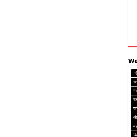
We
नई
रा
मध
उत
क
ओ
मह
बि