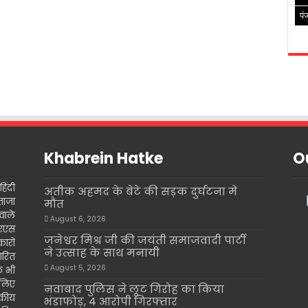
पं
Khabrein Hatke
Ou
िंदी
अतीक़ अहमद के बेटे की सड़क दुर्घटना में
ताजा
मौत
वाले
August 6, 2026
इएएस
जनेश्वर मिश्र जी की जयंती समाजवादी पार्टी
ारों
ने उत्साह के साथ मनायी
ारित
August 5, 2026
के भी
 लिए
नवाबाद पुलिस ने लूट गिरोह का किया
दकीय
भंडाफोड़, 4 आरोपी गिरफ्तार