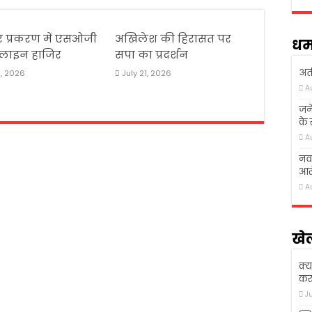
र प्रकरण में एसओजी
अखिलेश की हिरासत पर
धर्
ी लाइन हाजिर
सपा का प्रदर्शन
अती
5, 2026
July 21, 2026
A
जने
के
A
नवा
आरो
A
खे
क्य
कर 
J