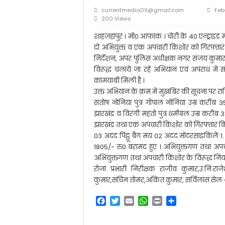
आलम बदी आज़मी की याद
currentmedia09@gmail.com
Feb
मीना कुमारी: पाकीज़ा बन 
200 Views
सरकार नहीं चाहती कि शि
शाहजहांपुर । मो0 आफाक । चोरी के 40 एन्ड्राइ
दो अभियुक्त व एक अपचारी किशोर को गिरफ्तार
स्कूल से घर लौट रहे छा
निर्देशन, अपर पुलिस अधीक्षक नगर संजय कुमार व क
विरूद्ध चलाये जा रहे अभियान एवं अपराध मे स
कामयाबी मिली है ।
उक्त अभियान के क्रम में मुखबिर की सूचना पर रात्र
संतोष नोनिया पुत्र गोपाल नोनिया उम्र करीब 35
झारखंड व विरंगी महतो पुत्र धर्मपाल उम्र करीब 
झारखंड तथा एक अपचारी किशोर को गिरफ्तार किय
03 अदद पिट्ठू बैग मय 02 अदद मोटरसाइकिलें
1805/- रु0 बरामद हुए । अभियुक्तगण तथा अपच
अभियुक्तगण तथा अपचारी किशोर के विरूद्ध नियमा
रोजा प्रभारी निरीक्षक राजीव कुमार,उ.नि.र
कुमार,सचिन तोमर,अंकित कुमार, सर्विलांस सेलः
F
T
E
W
P
S
a
w
m
h
r
h
c
i
a
a
i
a