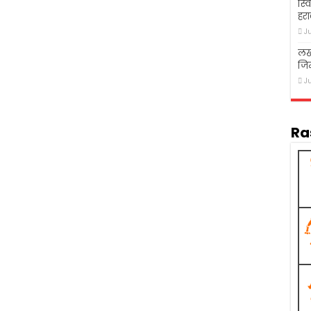
स्व
हरा
J
लख
जि
J
Ra