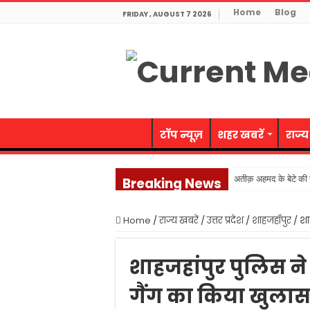
Home
Blog
FRIDAY , AUGUST 7 2026
टॉप न्यूज़
शहर खबरें
राज्य
अतीक़ अहमद के बेटे की स
Breaking News
जनेश्वर मिश्र जी की जयं
Home
/
राज्य खबरें
/
उत्तर प्रदेश
/
शाहजहाँपुर
/
शा
नवाबाद पुलिस ने लूट गि
संतों पर आक्षेप सनातन 
शाहजहांपुर पुलिस न
60 वर्ष से अधिक आयु की
गैंग का किया खुलास
प्रदेश का राजकोषीय घाटा प