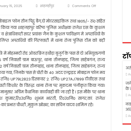
 में शोक सभा का आयोजन
on
ruary 15, 2025
शाहजहाँपुर
Comments Off
गई तो ख़ुदा ने उठा लिया
शाहजहांपुर
पुलिस
क्षण संस्थान आगे बढ़ें, लोग पढ़े-लिखे- अखिलेश यादव
ने
ड मोबाइल फोन तीन पिट्ठू बैग,दो मोटरसाइकिल तथा 1805/- रु0 सहित
मोबाइल
 किया गया शाहजहांपुर वरिष्ठ पुलिस अधीक्षक राजेश एस के कुशल
त्र की सडक हादसा में दर्दनाक मौत
चोरी
्षेत्राधिकारी सदर प्रयांक जैन के कुशल पर्यवेक्षण में अपराधियों के
करने
ंलिप्त अपराधियों की गिरफ्तारी में थाना रोजा पुलिस टीम को बड़ी
वाले
गैंग
का
ि में मोहम्मदी रोड ओवरब्रिज हथौड़ा बुजुर्ग के पास से दो अभियुक्तगणों
टॉ
किया
 वर्ष निवासी ग्राम बाऊपुर, थाना तीनपहाड़, जिला साहेबगंज, राज्य
खुलासा
32 वर्ष निवासी ग्राम तीनपहाड़, थाना तीनपहाड़, जिला साहेबगंज, राज्य
अती
ा गया, जिनके पास से चोरी के 40 अदद एन्ड्राइड मोबाइल फोन मय
A
 1. रजि0 UP79L2823 डिस्कवर 2. रजि0 UP27AJ7899 टीवीएस तथा
जने
ारी किशोर के विरूद्ध थाना रोजा पर मुकदमा पंजीकृत किया गया।
के
नुसार अग्रिम वैधानिक कार्यवाही की जा रही है । इस मौके पर थाना
A
ाजेश कुमार,रि0उ0नि0 शुभम भारती, रि0उ0नि0 सागर,कां. राजेश
नवा
-कां.प्रभात चौधरी ,मुकुल खोखर, का सचिन यादव शामिल रहे।
आरो
A