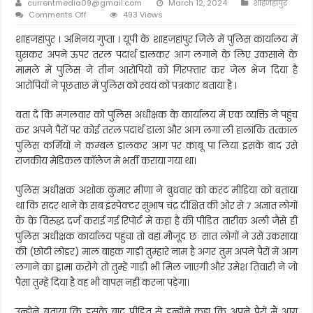
currentmedia09@gmail.com
March 12, 2024
शाहजहाँपुर
on
Comments Off
493 Views
“आग
लगाने
शाहजहांपुर । अभिनय गुप्ता । यूपी के शाहजहांपुर जिले में पुलिस कार्यालय में
के
घुसकर अपने ऊपर तरल पदार्थ डालकर आग लगाने के लिए उकसाने के
लिए
मामले में पुलिस ने तीन आरोपियों को गिरफ्तार कर जेल भेज दिया है
उकसाने
आरोपियों ने पूछताछ में पुलिस को स्वयं को पत्रकार बताया है ।
के
मामले
में
बता दें कि मंगलवार को पुलिस अधीक्षक के कार्यालय में एक व्यक्ति ने पहुंच
पुलिस
कर अपने पैरों पर कोई तरल पदार्थ डाला और आग लगा ली हालांकि तत्काल
ने
पुलिस कर्मियों ने कम्बल डालकर आग पर काबू पा लिया इसके बाद उसे
तीन
आरोपियों
राजकीय मेडिकल कॉलेज मे भर्ती कराया गया था।
को
जेल
पुलिस अधीक्षक अशोक कुमार मीणा ने बुधवार को करंट मीडिया को बताया
भेजा”
था कि सदर थाने के सब इंस्पेक्टर सुभाष चंद्र दीक्षित की ओर से 7 अज्ञात लोगों
के के विरुद्ध दर्ज कराई गई रिपोर्ट में कहा है की पीड़ित तारीक अली जैसे ही
पुलिस अधीक्षक कार्यालय पहुंचा तो वहां मौजूद छः सात लोगों ने उसे उकसाया
की (छोटी लोडर) माल बाहक गाड़ी तुम्हारे नाम है अगर तुम अपने पैरों में आग
लगाने का ड्रामा करोगे तो तुम्हें गाड़ी भी मिल जाएगी और उमेश तिवारी ने जो
पैसा तुम्हें दिया है वह भी वापस नहीं करना पड़ेगा।
उन्होंने बताया कि इसके बाद पीड़ित से इन्होंने कहा कि अपने पैरों मैं आग