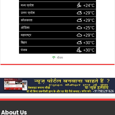
मध्य प्रदेश
+24°C
उत्तर प्रदेश
+29°C
कोलकाता
+29°C
ओडिशा
+25°C
महाराष्ट्र
+29°C
बिहार
+30°C
पंजाब
+30°C
मौसम
About Us