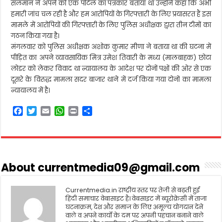
सलमान ने अपने को एक पोर्टल का पत्रकार बताया था उन्होंने कहा कि अभी
हमारी जांच चल रही है और हम आरोपियों के गिरफ्तारी के लिए प्रयासरत हैं इस
मामले में आरोपियों की गिरफ्तारी के लिए पुलिस अधीक्षक द्वारा तीन टीमों का
गठन किया गया है।
मंगलवार को पुलिस अधीक्षक अशोक कुमार मीणा ने बताया था की घटना में
पीड़ित का अपने व्यावसायिक मित्र उमेश तिवारी के मध्य (मालबाहक) छोटा
लोडर को लेकर विवाद था न्यायालय के आदेश पर दोनों पक्षों की ओर से एक
दूसरे के विरुद्ध मामला सदर बाजार थाने में दर्ज किया गया दोनों का मामला
न्यायालय में है।
F
T
E
W
P
S
a
w
m
h
r
h
c
i
a
a
i
a
e
t
i
t
n
r
b
t
l
s
t
e
o
e
A
About currentmedia09@gmail.com
o
r
p
k
p
Currentmedia.in राष्ट्रीय स्तर पर तेजी से बढ़ती हुई
हिंदी समाचार वेबासाइट है। वेबसाइट में ब्यूरोक्रेसी में ताजा
घटनाक्रम, देश और समाज के लिए अमूल्य योगदान देने
वाले व अपने कार्यो के दम पर अपनी पहचान बनाने वाले