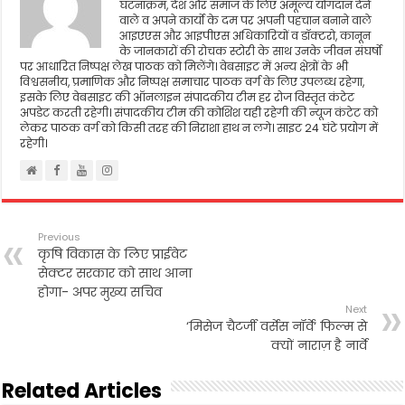
घटनाक्रम, देश और समाज के लिए अमूल्य योगदान देने
वाले व अपने कार्यो के दम पर अपनी पहचान बनाने वाले
आइएएस और आइपीएस अधिकारियों व डॉक्टरो, कानून
के जानकारों की रोचक स्टोरी के साथ उनके जीवन संघर्षो
पर आधारित निष्पक्ष लेख पाठक को मिलेंगे। वेबसाइट में अन्य क्षेत्रों के भी
विश्वसनीय, प्रमाणिक और निष्पक्ष समाचार पाठक वर्ग के लिए उपलब्ध रहेगा,
इसके लिए वेबसाइट की ऑनलाइन संपादकीय टीम हर रोज विस्तृत कंटेट
अपडेट करती रहेगी। संपादकीय टीम की कोशिश यही रहेगी की न्यूज कंटेट को
लेकर पाठक वर्ग को किसी तरह की निराशा हाथ न लगे। साइट 24 घंटे प्रयोग में
रहेगी।
Previous
कृषि विकास के लिए प्राईवेट
सेक्टर सरकार को साथ आना
होगा- अपर मुख्य सचिव
Next
‘मिसेज चैटर्जी वर्सेस नॉर्वे‘ फिल्म से
क्यों नाराज़ है नार्वे
Related Articles