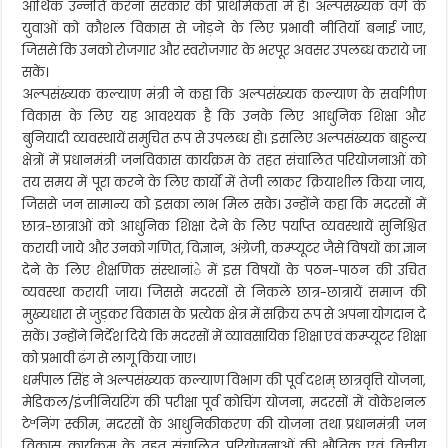
उन्नति
आर्थिक उन्नति करना सरकार की प्राथमिकता में है। अल्पसंख्यक वर्ग के
करना
युवाओं को कौशल विकास से जोड़ने के लिए प्रभावी नीतियॉ बनाई जाए,
सरकार
जिससे कि उनको रोजगार और स्वरोजगार के भरपूर अवसर उपलब्ध कराये जा
की
प्राथमिकता
सकें।
–
अल्पसंख्यक कल्याण मंत्री ने कहा कि अल्पसंख्यक कल्याण के सर्वागीण
धर्मपाल
विकास के लिए यह आवश्यक है कि उनके लिए आधुनिक शिक्षा और
सिंह
बुनियादी व्यवस्थायें समुचित रूप से उपलब्ध हो। इसलिए अल्पसंख्यक बाहुल्य
क्षेत्रों में प्रधानमंत्री जनविकास कार्यक्रम के तहत संचालित परियोजनाओं को
तय समय में पूरा करने के लिए कार्यों में तेजी लाकर क्रियाशील किया जाय,
जिससे जन सामान्य को इसका लाभ मिल सके। उन्होंने कहा कि मदरसों में
छात्र-छात्राओं को आधुनिक शिक्षा देने के लिए पर्याप्त व्यवस्थायें सुनिश्चित
करायी जाये और उनको गणित, विज्ञान, अंग्रेजी, कम्प्यूटर जैसे विषयों का ज्ञान
देने के लिए शैक्षणिक संस्थानांे में इस विषयों के पठन-पाठन की उचित
व्यवस्था करायी जाय। जिससे मदरसों से निकले छात्र-छात्रायें समाज की
मुख्यधारा से जुड़कर विकास के प्रत्येक क्षेत्र में सक्रिय रूप से अपना योगदान दे
सकें। उन्होंने निर्देश दिये कि मदरसों में व्यावसायिक शिक्षा एवं कम्प्यूटर शिक्षा
को प्रभावी ढंग से लागू किया जाए।
धर्मपाल सिंह ने अल्पसंख्यक कल्याण विभाग की पूर्व दशम् छात्रवृत्ति योजना,
मेडिकल/इंजीनियरिंग की परीक्षा पूर्व कोचिंग योजना, मदरसों में वोकेशनल
टेªनिंग स्कीम, मदरसों के आधुनिकीकरण की योजना तथा प्रधानमंत्री जन
विकास कार्यक्रम के तहत संचालित परियोजनाओं की भौतिक एवं वित्तीय