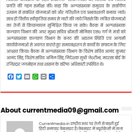
प्रगति की गहन समीक्षा की। कहा कि अल्पसंख्यक समुदाय के सर्वागीण
उत्थान से संबंधित योजनाओं को और गतिशील एवं प्रभावशाली बनाया जाये।
साथ ही वित्तीय स्वीकृतियां समय से जारी की जाये जिससे कि लंबित योजनाओं
का तेजी से क्रियान्वयन सुनिश्चित किया जा सके। बैठक में अल्पसंख्यक
कल्याण विभाग की अपर मुख्य सचिव श्रीमती मोनिका एस0 गर्ग ने मंत्री को
अल्पसंख्यक कल्याण विभाग के बजट की अद्यतन स्थिति एवं आगामी
कार्ययोजनाओं से अवगत कराते हुए समयबद्धरूप से कार्यों के संपादन के लिए
आश्वस्त किया। बैठक में अल्पसंख्यक विभाग के विशेष सचिव आनंद कुमार
आनंद सिंह, विशेष सचिव अनिल सिंह, निदेशक सुश्री जे0रीभा, मदरसा बोर्ड के
रजिस्ट्रार जगमोहन तथा शासन के वरिष्ठ अधिकारी उपस्थित थे।
F
T
E
W
P
S
a
w
m
h
r
h
c
i
a
a
i
a
e
t
i
t
n
r
b
t
l
s
t
e
o
e
A
About currentmedia09@gmail.com
o
r
p
k
p
Currentmedia.in राष्ट्रीय स्तर पर तेजी से बढ़ती हुई
हिंदी समाचार वेबासाइट है। वेबसाइट में ब्यूरोक्रेसी में ताजा