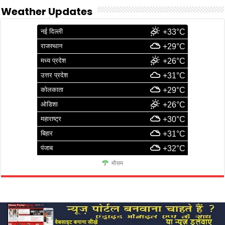
Weather Updates
नई दिल्ली
+33°C
राजस्थान
+29°C
मध्य प्रदेश
+26°C
उत्तर प्रदेश
+31°C
कोलकाता
+29°C
ओडिशा
+26°C
महाराष्ट्र
+30°C
बिहार
+31°C
पंजाब
+32°C
मौसम