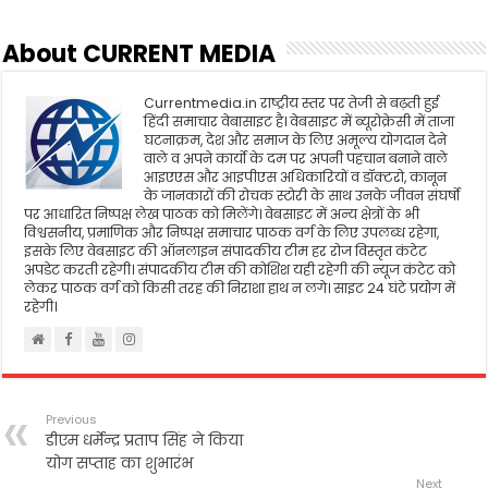
b
t
l
s
t
e
o
e
A
About CURRENT MEDIA
o
r
p
k
p
Currentmedia.in राष्ट्रीय स्तर पर तेजी से बढ़ती हुई
हिंदी समाचार वेबासाइट है। वेबसाइट में ब्यूरोक्रेसी में ताजा
घटनाक्रम, देश और समाज के लिए अमूल्य योगदान देने
वाले व अपने कार्यो के दम पर अपनी पहचान बनाने वाले
आइएएस और आइपीएस अधिकारियों व डॉक्टरो, कानून
के जानकारों की रोचक स्टोरी के साथ उनके जीवन संघर्षो
पर आधारित निष्पक्ष लेख पाठक को मिलेंगे। वेबसाइट में अन्य क्षेत्रों के भी
विश्वसनीय, प्रमाणिक और निष्पक्ष समाचार पाठक वर्ग के लिए उपलब्ध रहेगा,
इसके लिए वेबसाइट की ऑनलाइन संपादकीय टीम हर रोज विस्तृत कंटेट
अपडेट करती रहेगी। संपादकीय टीम की कोशिश यही रहेगी की न्यूज कंटेट को
लेकर पाठक वर्ग को किसी तरह की निराशा हाथ न लगे। साइट 24 घंटे प्रयोग में
रहेगी।
Previous
डीएम धर्मेन्द्र प्रताप सिंह ने किया
योग सप्ताह का शुभारंभ
Next