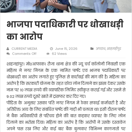
भाजपा पदाधिकारी पर धोखाधड़ी
का आरोप
CURRENT MEDIA
June 15, 2026
अपराध
,
शाहजहाँपुर
on
Comments Off
62 Views
भाजपा
पदाधिकारी
शाहजहांपुर। मो0आफाक। रौजा थाना क्षेत्र की न्यू चर्च कॉलोनी निवासी एक
पर
महिला ने नगर निगम के एक नामित पार्षद एवं भाजपा पदाधिकारी पर
धोखाधड़ी
धोखाधड़ी का आरोप लगाते हुए पुलिस से कार्रवाई की मांग की है। महिला का
का
आरोप है कि सरकारी योजना के तहत छोटा लोन दिलाने का झांसा देकर उसके
आरोप
नाम पर 10 लाख रुपये की व्यापारिक लिमिट स्वीकृत कराई गई और उसमें से
9.02 लाख रुपये दूसरे खाते में ट्रांसफर कर दिए गए।
पीड़िता के अनुसार उसका पति नगर निगम में ठेका सफाई कर्मचारी है और
अतिरिक्त आय के लिए संबंधित पार्षद की गाड़ी भी चलाता था। इसी दौरान पार्षद
ने बैंक अधिकारियों से परिचय होने की बात कहकर व्यापार के लिए लोन
दिलाने का भरोसा दिया। महिला का आरोप है कि आरोपी ने उसके दस्तावेज
अपने पास रख लिए और कई बार बैंक बुलाकर विभिन्न कागजातों पर