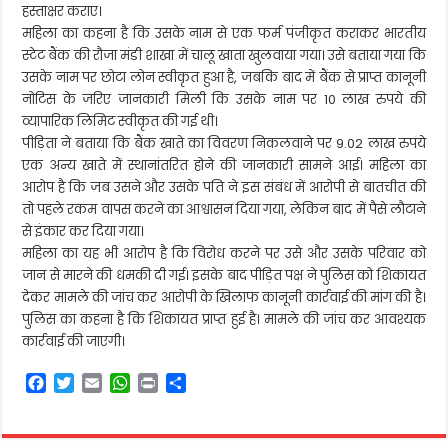
हस्ताक्षर कराए।
महिला का कहना है कि उसके नाम से एक फर्म पंजीकृत कराकर भारतीय
स्टेट बैंक की रौजा मंडी शाखा में चालू खाता खुलवाया गया। उसे बताया गया कि
उसके नाम पर छोटा लोन स्वीकृत हुआ है, जबकि बाद में बैंक से प्राप्त कानूनी
नोटिस के जरिए जानकारी मिली कि उसके नाम पर 10 लाख रुपये की
व्यापारिक लिमिट स्वीकृत की गई थी।
पीड़िता ने बताया कि बैंक खाते का विवरण निकलवाने पर 9.02 लाख रुपये
एक अन्य खाते में स्थानांतरित होने की जानकारी सामने आई। महिला का
आरोप है कि जब उसने और उसके पति ने इस संबंध में आरोपी से बातचीत की
तो पहले रकम वापस करने का आश्वासन दिया गया, लेकिन बाद में पैसे लौटाने
से इंकार कर दिया गया।
महिला का यह भी आरोप है कि विरोध करने पर उसे और उसके परिवार को
जान से मारने की धमकी दी गई। इसके बाद पीड़ित पक्ष ने पुलिस को शिकायत
देकर मामले की जांच कर आरोपी के खिलाफ कानूनी कार्रवाई की मांग की है।
पुलिस का कहना है कि शिकायत प्राप्त हुई है। मामले की जांच कर आवश्यक
कार्रवाई की जाएगी।
F
T
E
W
P
S
a
w
m
h
r
h
c
i
a
a
i
a
e
t
i
t
n
r