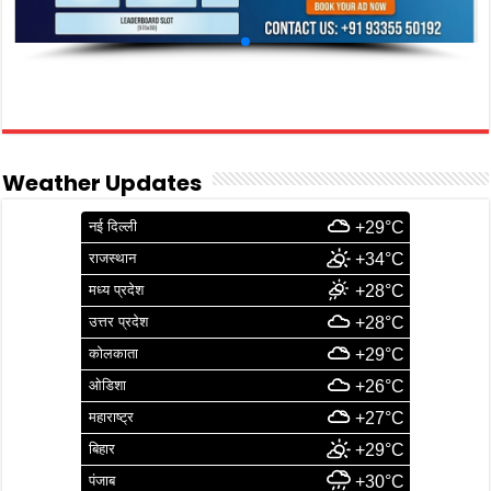
Weather Updates
नई दिल्ली
+29°C
राजस्थान
+34°C
मध्य प्रदेश
+28°C
उत्तर प्रदेश
+28°C
कोलकाता
+29°C
ओडिशा
+26°C
महाराष्ट्र
+27°C
बिहार
+29°C
पंजाब
+30°C