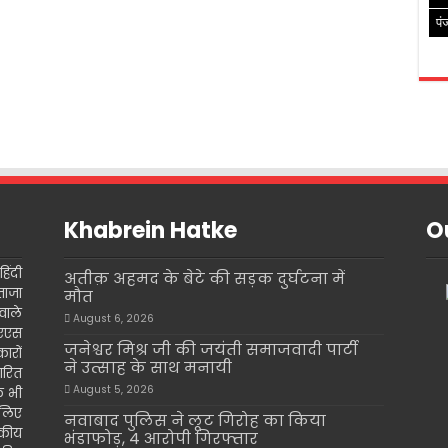
पं
Khabrein Hatke
Ou
िंदी
अतीक़ अहमद के बेटे की सड़क दुर्घटना में
ताजा
मौत
वाले
August 6, 2026
इएएस
जनेश्वर मिश्र जी की जयंती समाजवादी पार्टी
ारों
ने उत्साह के साथ मनायी
ारित
August 5, 2026
के भी
 लिए
नवाबाद पुलिस ने लूट गिरोह का किया
दकीय
भंडाफोड़, 4 आरोपी गिरफ्तार