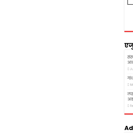
एज
संस
आध
J
गां
M
लखन
अव
F
Ad