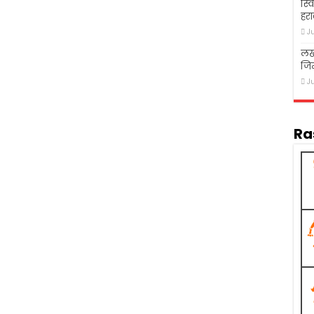
स्व
हरा
J
लख
जि
J
Ra