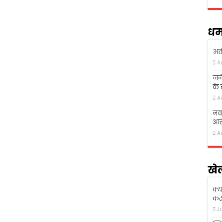
धर्
अती
A
जने
के
A
नवा
आरो
A
खे
क्य
कर 
J