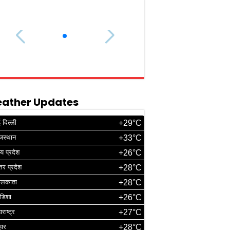
ather Updates
 दिल्ली
+29°C
जस्थान
+33°C
्य प्रदेश
+26°C
्तर प्रदेश
+28°C
ोलकाता
+28°C
डिशा
+26°C
ाराष्ट्र
+27°C
हार
+28°C