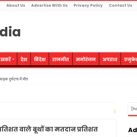
g
About Us
Advertise With Us
Privacy Policy
Contact Us
 खबरें
देश
विदेश
राजनीत
मनोरंजन
अपराध
एजुक
ड़क दुर्घटना में मौत
ती समाजवादी पार्टी ने उत्साह के साथ मनायी
रोह का किया भंडाफोड़, 4 आरोपी गिरफ्तार
[h
धर्म का अपमान-सीएम
 महिलाओं को मिलेगी निःशुल्क बस यात्रा की सुविधा
्रतिशत वाले बूथों का मतदान प्रतिशत
ूरी तरह नियंत्रण में- वित्त मंत्री
Ad