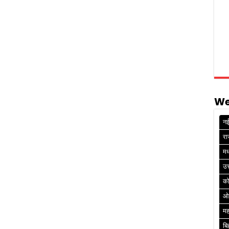
We
नई
रा
मध
उत
क
ओ
मह
बि