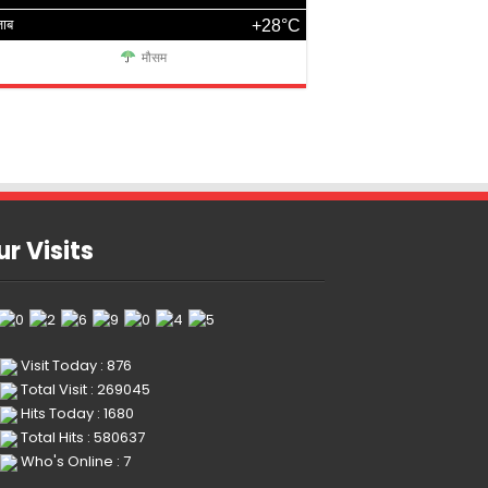
जाब
+28°C
मौसम
r Visits
Visit Today : 876
Total Visit : 269045
Hits Today : 1680
Total Hits : 580637
Who's Online : 7