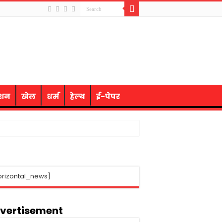
ेशन
खेल
धर्म
हेल्थ
ई-पेपर
orizontal_news]
vertisement