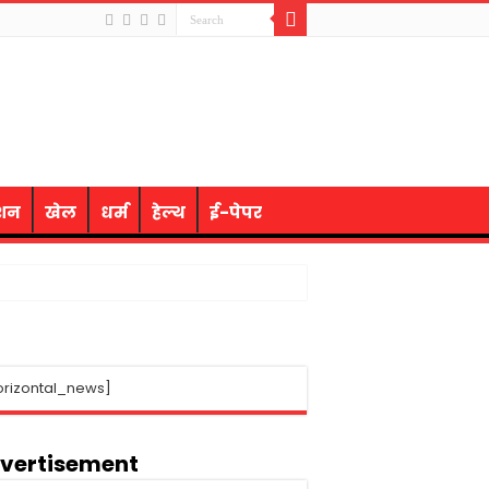
ेशन
खेल
धर्म
हेल्थ
ई-पेपर
orizontal_news]
vertisement