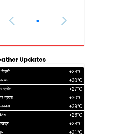
ather Updates
 दिल्ली
+28°C
जस्थान
+30°C
्य प्रदेश
+27°C
्तर प्रदेश
+30°C
ोलकाता
+29°C
डिशा
+26°C
ाराष्ट्र
+28°C
हार
+31°C