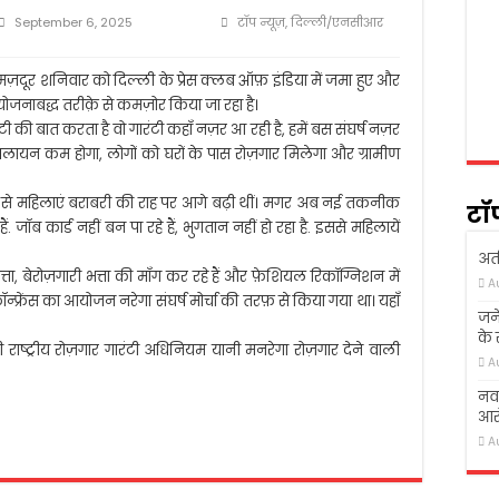
 में शोक सभा का आयोजन
September 6, 2025
टॉप न्यूज़
,
दिल्ली/एनसीआर
गई तो ख़ुदा ने उठा लिया
क्षण संस्थान आगे बढ़ें, लोग पढ़े-लिखे- अखिलेश यादव
ज़दूर शनिवार को दिल्ली के प्रेस क्लब ऑफ़ इंडिया में जमा हुए और
 योजनाबद्ध तरीक़े से कमज़ोर किया जा रहा है।
त्र की सडक हादसा में दर्दनाक मौत
टी की बात करता है वो गारंटी कहाँ नज़र आ रही है, हमें बस संघर्ष नज़र
पलायन कम होगा, लोगों को घरों के पास रोज़गार मिलेगा और ग्रामीण
ने से महिलाएं बराबरी की राह पर आगे बढ़ी थीं। मगर अब नई तकनीक
टॉ
ं. जॉब कार्ड नहीं बन पा रहे हैं, भुगतान नहीं हो रहा है. इससे महिलायें
अती
्ता, बेरोज़गारी भत्ता की माँग कर रहे हैं और फ़ेशियल रिकॉग्निशन में
A
कॉन्फ्रेंस का आयोजन नरेगा संघर्ष मोर्चा की तरफ़ से किया गया था। यहाँ
जने
के
ी राष्ट्रीय रोज़गार गारंटी अधिनियम यानी मनरेगा रोज़गार देने वाली
A
नवा
आरो
A