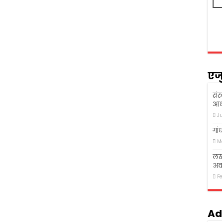
एज
संस
आध
J
गां
M
लखन
अव
F
Ad