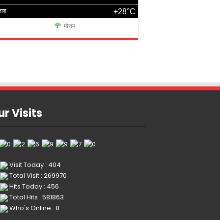
जाब
+28°C
मौसम
r Visits
Visit Today : 404
Total Visit : 269970
Hits Today : 456
Total Hits : 581863
Who's Online : 8