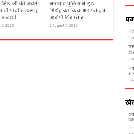
र मिश्र जी की जयंती
नवाबाद पुलिस ने लूट
दी पार्टी ने उत्साह
गिरोह का किया भंडाफोड़, 4
थ मनायी
आरोपी गिरफ्तार
धर्
 5, 2026
August 4, 2026
अती
A
जने
के
A
नवा
आरो
A
खे
क्य
कर 
J