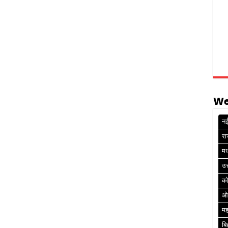
We
नई
रा
मध
उत
क
ओ
मह
बि