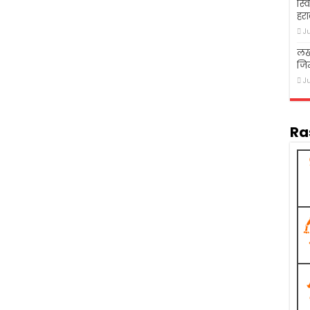
स्व
हरा
J
लख
जि
J
Ra