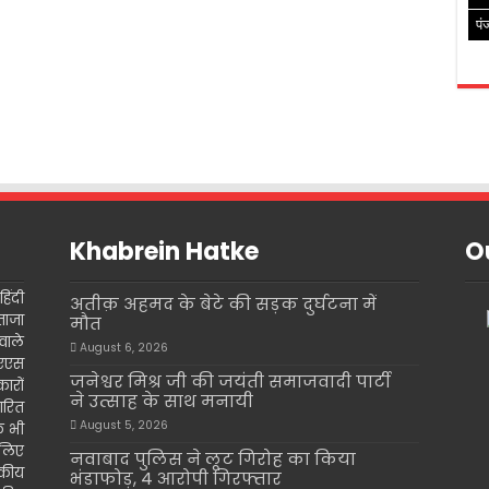
पं
Khabrein Hatke
Ou
िंदी
अतीक़ अहमद के बेटे की सड़क दुर्घटना में
ताजा
मौत
वाले
August 6, 2026
इएएस
जनेश्वर मिश्र जी की जयंती समाजवादी पार्टी
ारों
ने उत्साह के साथ मनायी
ारित
August 5, 2026
के भी
 लिए
नवाबाद पुलिस ने लूट गिरोह का किया
दकीय
भंडाफोड़, 4 आरोपी गिरफ्तार