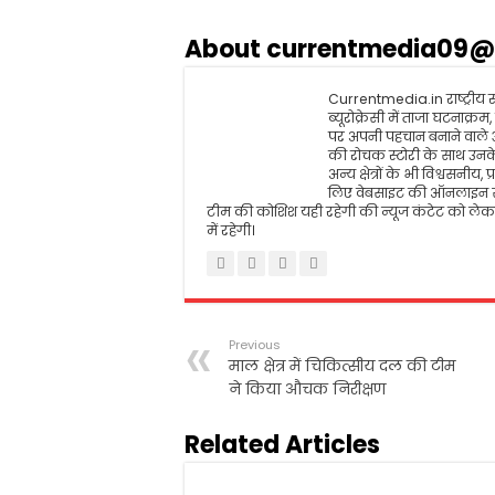
b
t
l
s
t
e
o
e
A
About currentmedia09@
o
r
p
k
p
Currentmedia.in राष्ट्रीय स्
ब्यूरोक्रेसी में ताजा घटनाक्
पर अपनी पहचान बनाने वाले
की रोचक स्टोरी के साथ उनके 
अन्य क्षेत्रों के भी विश्वसन
लिए वेबसाइट की ऑनलाइन सं
टीम की कोशिश यही रहेगी की न्यूज कंटेट को लेकर
में रहेगी।
Previous
माल क्षेत्र में चिकित्सीय दल की टीम
ने किया औचक निरीक्षण
Related Articles