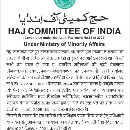
जमा
कर
सकेंगे
यह जानकारी देते हुए सचिव/कार्यपालक अधिकारी हज कमेटी ने बताया कि
महरम श्रेणी में महिलाओं ने उत्तर प्रदेश से कुल 46 आवेदन किये थे। जिनमें
सभी का चयन हो गया है। चयनित महिलाओं की सूची वेबसाइट
ीजजचेरूध्ध्ींरबवउउपजजममण्हवअण्पद पर उपलब्ध है। सभी चयनित
महिलाओं को हज कमेटी आफ इण्डिया के खाते में प्रथम व द्वितीय किस्त एक
साथ रु0 2,72,300.00 30 दिसम्बर, 2024 तक जमा करना है। उन्होंने बताया
कि पे-इन-स्लिप/ऑनलाइन जमा रसीद, हज आवेदन फार्म व घोषणा पत्र,
मेडिकल स्क्रीनिंग एण्ड फिटनेस सर्टिफिकेट, स्वहस्ताक्षरित अन्तर्राष्ट्रीय
पासपोर्ट की फोटोप्रति उ0प्र0 राज्य हज समिति के उक्त पते पर डाक अथवा
दस्ती 01 जनवरी, 2025 तक जमा करना आवश्यक है।
तिवारी ने बताया कि हज यात्रियों को प्रशिक्षण प्रदान किये जाने हेतु प्रशिक्षकों
के चयन हेतु ऑनलाइन आवेदन आमंत्रित करने की तिथि 13 दिसम्बर से
बढ़ाकर 22 दिसम्बर, 2024 कर दी गयी है।