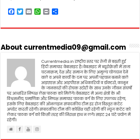
F
T
E
W
P
S
a
w
m
h
r
h
c
i
a
a
i
a
e
t
i
t
n
r
b
t
l
s
t
e
o
e
A
About currentmedia09@gmail.com
o
r
p
k
p
Currentmedia.in राष्ट्रीय स्तर पर तेजी से बढ़ती हुई
हिंदी समाचार वेबासाइट है। वेबसाइट में ब्यूरोक्रेसी में ताजा
घटनाक्रम, देश और समाज के लिए अमूल्य योगदान देने
वाले व अपने कार्यो के दम पर अपनी पहचान बनाने वाले
आइएएस और आइपीएस अधिकारियों व डॉक्टरो, कानून
के जानकारों की रोचक स्टोरी के साथ उनके जीवन संघर्षो
पर आधारित निष्पक्ष लेख पाठक को मिलेंगे। वेबसाइट में अन्य क्षेत्रों के भी
विश्वसनीय, प्रमाणिक और निष्पक्ष समाचार पाठक वर्ग के लिए उपलब्ध रहेगा,
इसके लिए वेबसाइट की ऑनलाइन संपादकीय टीम हर रोज विस्तृत कंटेट
अपडेट करती रहेगी। संपादकीय टीम की कोशिश यही रहेगी की न्यूज कंटेट को
लेकर पाठक वर्ग को किसी तरह की निराशा हाथ न लगे। साइट 24 घंटे प्रयोग में
रहेगी।