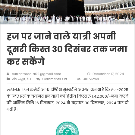
हज पर जाने वाले यात्री अपनी
दूसरी किस्त 30 दिसंबर तक जमा
कर सकेंगे
currentmedia09@gmail.com
December 17, 2024
on
टॉप न्यूज़
,
देश
Comments Off
381 Views
हज
पर
लखनऊ । हज कमेटी आफ इण्डिया मुम्बई ने अवगत कराया है कि हज-2025
जाने
के लिए प्रत्येक चयनित हज यात्री को द्वितीय किस्त रु 1,42,000/-जमा करने
वाले
की अन्तिम तिथि 16 दिसम्बर, 2024 से बढ़ाकर 30 दिसम्बर, 2024 कर दी
यात्री
गयी है।
अपनी
दूसरी
किस्त
30
दिसंबर
तक