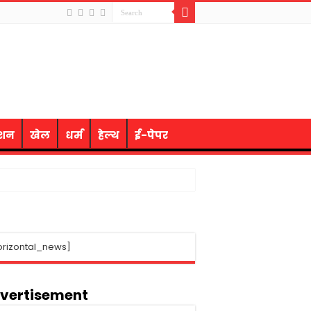
ेशन
खेल
धर्म
हेल्थ
ई-पेपर
orizontal_news]
vertisement