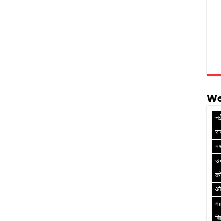
We
नई
रा
मध
उत
क
ओ
मह
बि