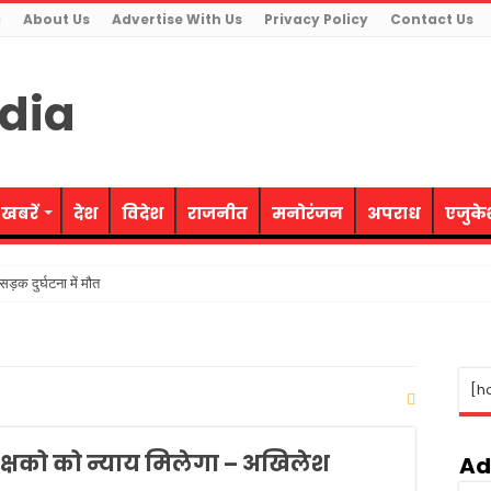
g
About Us
Advertise With Us
Privacy Policy
Contact Us
 खबरें
देश
विदेश
राजनीत
मनोरंजन
अपराध
एजुक
ड़क दुर्घटना में मौत
ती समाजवादी पार्टी ने उत्साह के साथ मनायी
रोह का किया भंडाफोड़, 4 आरोपी गिरफ्तार
[h
धर्म का अपमान-सीएम
 महिलाओं को मिलेगी निःशुल्क बस यात्रा की सुविधा
िक्षको को न्याय मिलेगा – अखिलेश
ूरी तरह नियंत्रण में- वित्त मंत्री
Ad