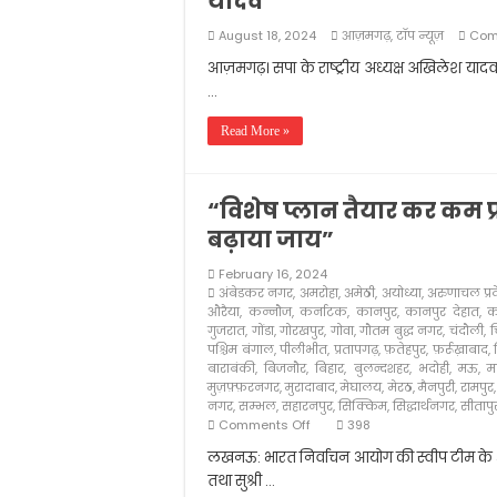
यादव”
आलम बदी आज़मी की याद
August 18, 2024
आज़मगढ़
,
टॉप न्यूज़
Com
मीना कुमारी: पाकीज़ा बन 
आज़मगढ़। सपा के राष्ट्रीय अध्यक्ष अखिलेश यादव 
सरकार नहीं चाहती कि शि
…
स्कूल से घर लौट रहे छा
Read More »
“विशेष प्लान तैयार कर कम प
बढ़ाया जाय”
February 16, 2024
अंबेडकर नगर
,
अमरोहा
,
अमेठी
,
अयोध्या
,
अरुणाचल प्रद
औरैया
,
कन्नौज
,
कर्नाटक
,
कानपुर
,
कानपुर देहात
,
क
गुजरात
,
गोंडा
,
गोरखपुर
,
गोवा
,
गौतम बुद्ध नगर
,
चंदौली
,
च
पश्चिम बंगाल
,
पीलीभीत
,
प्रतापगढ़
,
फ़तेहपुर
,
फ़र्रूख़ाबाद
,
बाराबंकी
,
बिजनौर
,
बिहार
,
बुलन्दशहर
,
भदोही
,
मऊ
,
म
मुज़फ़्फ़रनगर
,
मुरादाबाद
,
मेघालय
,
मेरठ
,
मैनपुरी
,
रामपुर
नगर
,
सम्भल
,
सहारनपुर
,
सिक्किम
,
सिद्धार्थनगर
,
सीतापु
on
Comments Off
398
“विशेष
लखनऊ: भारत निर्वाचन आयोग की स्वीप टीम के श्र
प्लान
तथा सुश्री …
तैयार