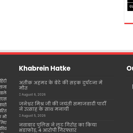
पं
Khabrein Hatke
Ou
िंदी
अतीक़ अहमद के बेटे की सड़क दुर्घटना में
ताजा
मौत
वाले
August 6, 2026
इएएस
जनेश्वर मिश्र जी की जयंती समाजवादी पार्टी
ारों
ने उत्साह के साथ मनायी
ारित
August 5, 2026
के भी
 लिए
नवाबाद पुलिस ने लूट गिरोह का किया
दकीय
भंडाफोड़, 4 आरोपी गिरफ्तार