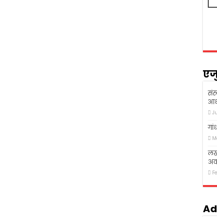
एज
संस
आध
J
गां
M
लखन
अव
F
Ad