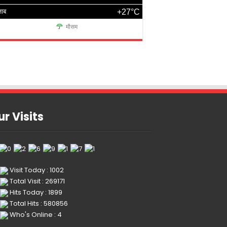
जाब
+27°C
मौसम
r Visits
Visit Today : 1002
Total Visit : 269171
Hits Today : 1899
Total Hits : 580856
Who's Online : 4