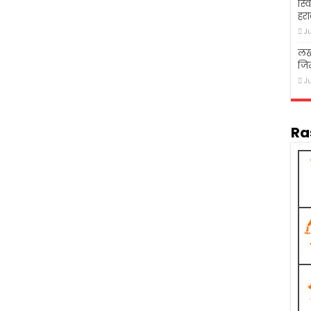
स्व
हरा
J
लख
जि
J
Ra