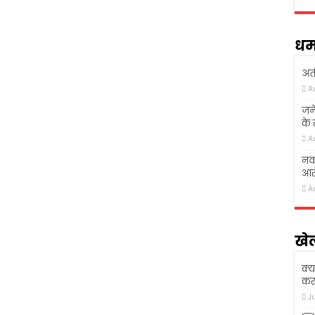
धर्
अती
A
जने
के
A
नवा
आरो
A
खे
क्य
कर 
J