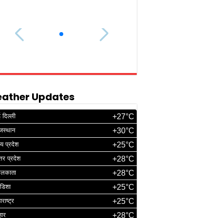
ather Updates
 दिल्ली
+27°C
जस्थान
+30°C
्य प्रदेश
+25°C
्तर प्रदेश
+28°C
ोलकाता
+28°C
डिशा
+25°C
ाराष्ट्र
+25°C
हार
+28°C