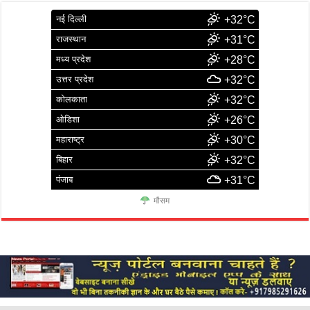
नई दिल्ली
+32°C
राजस्थान
+31°C
मध्य प्रदेश
+28°C
उत्तर प्रदेश
+32°C
कोलकाता
+32°C
ओडिशा
+26°C
महाराष्ट्र
+30°C
बिहार
+32°C
पंजाब
+31°C
मौसम