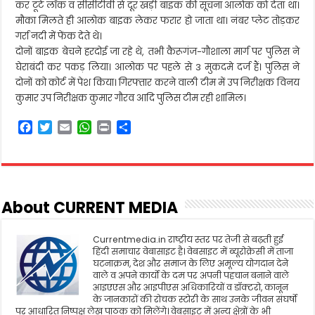
कर टूटे लॉक व सीसीटीवी से दूर खड़ी बाइक की सूचना आलोक को देता था।
मौका मिलते ही आलोक बाइक लेकर फरार हो जाता था। नंबर प्लेट तोड़कर
गर्रा नदी में फेंक देते थे।
दोनों बाइक बेचने हरदोई जा रहे थे, तभी कैरूगंज-गौशाला मार्ग पर पुलिस ने
घेराबंदी कर पकड़ लिया। आलोक पर पहले से 3 मुकदमे दर्ज हैं। पुलिस ने
दोनों को कोर्ट में पेश किया। गिरफ्तार करने वाली टीम में उप निरीक्षक विनय
कुमार उप निरीक्षक कुमार गौरव आदि पुलिस टीम रही शामिल।
F
T
E
W
P
S
a
w
m
h
r
h
c
i
a
a
i
a
e
t
i
t
n
r
b
t
l
s
t
e
o
e
A
About CURRENT MEDIA
o
r
p
k
p
Currentmedia.in राष्ट्रीय स्तर पर तेजी से बढ़ती हुई
हिंदी समाचार वेबासाइट है। वेबसाइट में ब्यूरोक्रेसी में ताजा
घटनाक्रम, देश और समाज के लिए अमूल्य योगदान देने
वाले व अपने कार्यो के दम पर अपनी पहचान बनाने वाले
आइएएस और आइपीएस अधिकारियों व डॉक्टरो, कानून
के जानकारों की रोचक स्टोरी के साथ उनके जीवन संघर्षो
पर आधारित निष्पक्ष लेख पाठक को मिलेंगे। वेबसाइट में अन्य क्षेत्रों के भी