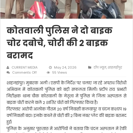
कोतवाली पुलिस ने दो बाइक
चोर दबोचे, चोरी की 2 बाइक
बरामद
CURRENT MEDIA
May 24, 2026
टॉप न्यूज़
,
शाहजहाँपुर
on
Comments Off
55 Views
कोतवाली
पुलिस
शाहजहांपुर। मुबारक अली । एसपी के निर्देश पर चलाए जा रहे अपराध विरोधी
ने
अभियान में कोतवाली पुलिस को बड़ी सफलता मिली। प्रदीप राय प्रभारी
दो
निरीक्षक थाना चौक कोतवाली के नेतृत्व में पुलिस ने जिला अस्पताल से
बाइक
बाइक चोरी करने वाले 2 शातिर चोरों को गिरफ्तार किया है।
चोर
दबोचे,
गिरफ्तार आरोपी आलोक गौतम 20 वर्ष निवासी कलवापुर व चंदन कश्यप 19
चोरी
वर्ष निवासी बंडा। इनके कब्जे से चोरी की 2 बिना नंबर प्लेट की बाइक बरामद
की
हुईं।
2
बाइक
पुलिस के अनुसार पूछताछ में आरोपियों ने बताया कि चंदन अस्पताल में रेकी
बरामद