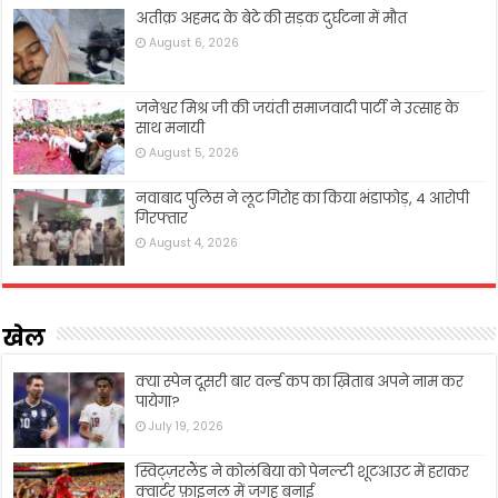
अतीक़ अहमद के बेटे की सड़क दुर्घटना में मौत
August 6, 2026
जनेश्वर मिश्र जी की जयंती समाजवादी पार्टी ने उत्साह के
साथ मनायी
August 5, 2026
नवाबाद पुलिस ने लूट गिरोह का किया भंडाफोड़, 4 आरोपी
गिरफ्तार
August 4, 2026
खेल
क्या स्पेन दूसरी बार वर्ल्ड कप का ख़िताब अपने नाम कर
पायेगा?
July 19, 2026
स्विट्ज़रलैंड ने कोलंबिया को पेनल्टी शूटआउट में हराकर
क्वार्टर फ़ाइनल में जगह बनाई