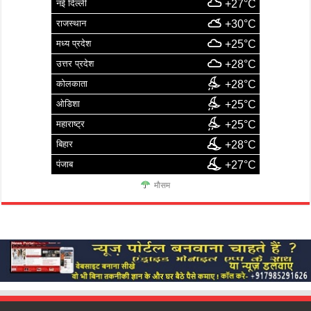
नई दिल्ली
+27°C
राजस्थान
+30°C
मध्य प्रदेश
+25°C
उत्तर प्रदेश
+28°C
कोलकाता
+28°C
ओडिशा
+25°C
महाराष्ट्र
+25°C
बिहार
+28°C
पंजाब
+27°C
मौसम