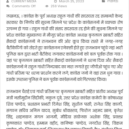
CURRENT MEDIA
March 25, 2023
लखनऊ
on
Comments Off
259 Views
राहुल
की
लखनऊ, । कांग्रेस के पूर्व अध्यक्ष राहुल गांधी की सदस्यता रद्द सम्बन्धी केन्द्र
सदस्यता
सरकार के निर्णय की सूचना मिलने पर प्रदेश के कांग्रेसजनों में व्यापक रोष
सम्बन्धी
उत्पन्न हो गया । राहुल गांधी की संसद सदस्यता रद्द होने की सूचना मिलने पर
निर्णय
प्रदेश कांग्रेस मुख्यालय में मौजूद प्रदेश कांग्रेस अध्यक्ष बृजलाल खाबरी सहित
कानूनी
कम
सैकड़ों कांग्रेसजनों ने राजभवन की ओर कूच किया रास्ते में जगह-जगह
राजनीतिक
बैरीकेटिंगों को तोड़ते हुए कांग्रेसजन एनेक्सी होते हुए राजभवन पहुंचे जहां भारी
ज्यादा-
पुलिस बल द्वारा भारी बैरीकेड लगाकर कांग्रेसजनों को बल पूर्वक रोंक गया ।
बृजलाल
खाबरी
वहां पर बृजलाल खाबरी सहित सैकड़ों कांग्रेसजनों ने धरना दिया और सैकड़ों
कांग्रेसजनों ने राहुल गांधी जिन्दाबाद का नारा लगाते हुए जीपीओ पहुंच गए और
गांधी प्रतिमा पर धरना प्रदर्शन करने लगे, कांग्रेस जनों ने वहां राम धुन गाया ।
इसके उपरान्त पुलिस ने बल पूर्वक कांग्रेसजनों को गिरफ्तार किया।
राजभवन चैराहे एवं गांधी प्रतिमा पर बृजलाल खाबरी सहित प्रांतीय अध्यक्ष पूर्व
मंत्री नसीमुद्दीन सिद्दीकी, नकुल दुबे, उत्तर प्रदेश कांग्रेस कमेटी के कोषाध्यक्ष
शिव पाण्डेय, प्रशासन प्रभारी दिनेश सिंह, सुशील पासी, राजेश सिंह काली,
संगठन सचिव अनिल यादव, सुबोध श्रीवास्तव, फिरोज अहमद खान, बृजेश
सिंह, शाहनवाज मंगल आजमी, मीडिया संयोजक अशोक सिंह, प्रवक्ता
कृष्णकांत पाण्डेय, हम्माम वहीद, कनिष्क पाण्डेय, जगदीश सिंह, विक्रम