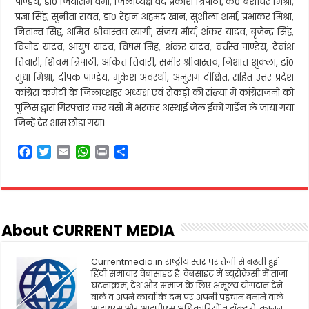
पाण्डेय, डॉ0 जियाराम वर्मा, जिलाध्यक्ष वेद प्रकाश त्रिपाठी, कै0 बंशीधर मिश्रा,
प्रज्ञा सिंह, सुनीता रावत, डा0 रेहान अहमद खान, सुशीला शर्मा, प्रभाकर मिश्रा,
नितान्त सिंह, अमित श्रीवास्तव त्यागी, संजय मौर्य, शंकर यादव, बृजेन्द्र सिंह,
विनोद यादव, आयुष यादव, विषम सिंह, शंकर यादव, वर्चस्व पाण्डेय, देवांश
तिवारी, शिवम त्रिपाठी, अंकित तिवारी, समीर श्रीवास्तव, निशांत शुक्ला, डॉ0
सुधा मिश्रा, दीपक पाण्डेय, मुकेश अवस्थी, अनुराग दीक्षित, सहित उत्तर प्रदेश
कांग्रेस कमेटी के जिलाध्शहर अध्यक्ष एवं सैकड़ों की संख्या में कांग्रेसजनों को
पुलिस द्वारा गिरफ्तार कर बसों में भरकर अस्थाई जेल ईको गार्डेन ले जाया गया
जिन्हें देर शाम छोड़ा गया।
F
T
E
W
P
S
a
w
m
h
r
h
c
i
a
a
i
a
e
t
i
t
n
r
b
t
l
s
t
e
o
e
A
About CURRENT MEDIA
o
r
p
k
p
Currentmedia.in राष्ट्रीय स्तर पर तेजी से बढ़ती हुई
हिंदी समाचार वेबासाइट है। वेबसाइट में ब्यूरोक्रेसी में ताजा
घटनाक्रम, देश और समाज के लिए अमूल्य योगदान देने
वाले व अपने कार्यो के दम पर अपनी पहचान बनाने वाले
आइएएस और आइपीएस अधिकारियों व डॉक्टरो, कानून