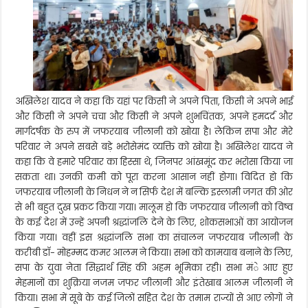
अखिलेश यादव ने कहा कि यहां पर किसी ने अपने पिता, किसी ने अपने भाई
और किसी ने अपने चचा और किसी ने अपने शुभचिंतक, अपने हमदर्द और
मार्गदर्षक के रुप में जफरयाब जीलानी को खोया है। लेकिन सपा और मेरे
परिवार ने अपने सबसे बड़े भरोसेमंद व्यक्ति को खोया है। अखिलेश यादव ने
कहा कि वे हमारे परिवार का हिस्सा थे, जिनपर आंखमूंद कर भरोसा किया जा
सकता था। उनकी कमी को पूरा करना आसान नहीं होगा। विदित हो कि
जफरयाब जीलानी के निधन ने न सिर्फ देश में बल्कि इस्लामी जगत की ओर
से भी बहुत दुख प्रकट किया गया। मालूम हो कि जफरयाब जीलानी को विष्व
के कई देश में उन्हें अपनी श्रद्धांजलि देने के लिए, शोकसभाओं का आयोजन
किया गया। वहीं इस श्रद्धांजलि सभा का संचालन जफरयाब जीलानी के
करीबी डाॅ- मोहम्मद कमर आलम ने किया। सभा को कामयाब बनाने के लिए,
सपा के युवा नेता सिद्धार्थ सिंह की अहम भूमिका रही। सभा मंे आए हुए
मेहमानों का शुक्रिया नजम जफर जीलानी और इंतेखाब आलम जीलानी ने
किया। सभा में सूबे के कई जिलों सहित देश के तमाम राज्यों से आए लोगों ने