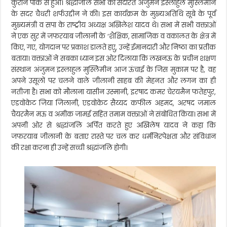
कुरान पाक से हुआ। श्रद्धांजलि सभा की सदारत अंजुमन इस्लाहुल मुस्लिेमीन
संविधान
को
के सदर चैधरी शर्फउद्दीन ने की। इस कार्यक्रम के मुख्यअतिथि सूबे के पूर्व
बचाना
मुख्यमंत्री व सपा के राष्ट्रीय अध्यक्ष अखिलेश यादव थे। सभा में सभी वक्ताओं
ही
ने एक सुर में जफरयाब जीलानी के ‘शैक्षिक, सामाजिक व वकालत के क्षेत्र में
उन्हें
किए, गए, योगदान पर प्रकाश डालते हएु, उन्हें ईमानदारी और निष्ठा का प्रतीक
सच्ची
श्रद्धांजलि
बताया। वक्ताओं ने सबका ध्यान इस ओर दिलाया कि लखनऊ के प्रचीन शक्षण
होगी-
संस्थान अंजुमन इस्लाहुल मुस्लिेमीन आज ऊंचाई के जिस मुकाम पर है, वह
अखिलेश
अपने उसूलों पर चलने वाले जीलानी साहब की मेहनत और लगन का ही
यादव
नतीजा है। सभा को मौलाना यासीन उस्मानी, इरषाद कमर चेरयमैन फतेहपुर,
एडवोकेट जिया जिलानी, एडवोकेट सैय्यद कफील अहमद, अरषद जमाल
चैयरमैन मऊ व अमीक जामई सहित तमाम वक्ताओं ने संबोधित किया। सभा में
अपनी ओर से श्रद्धांजलि अर्पित करते हुए अखिलेष यादव ने कहा कि
जफरयाब जीलानी के बताए रास्ते पर चल कर धर्मनिरपेक्षता और संविधान
की रक्षा करना ही उन्हें सच्ची श्रद्धांजलि होगी।