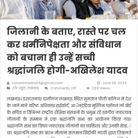
जिलानी के बताए, रास्ते पर चल
कर धर्मनिपेक्षता और संविधान
को बचाना ही उन्हें सच्ची
श्रद्धांजलि होगी-अखिलेश यादव
currentmedia09@gmail.com
June 26, 2023
on
टॉप न्यूज़
,
लखनऊ
Comments Off
269 Views
जिलानी
के
लखनऊ। इरादतनगर डालीगंज लखनऊ स्थित मुमताज पीजी काॅलेज मे देश
बताए,
के जाने माने वरिष्ठ अधिवक्ता हाईकोर्ट, आॅलइंडिया मुस्लिम पर्सनल लाॅ बोर्ड
रास्ते
के सचिव व विभिन्न राष्ट्रीय शैक्षिक संस्थानों के प्रमुख रहे स्र्वगीय जफरयाब
पर
जीलानी के सम्मान में एक श्रद्धांजलि सभा का आयोजन किया गया।
चल
कर
श्रद्धांजलि सभा का विषय जफरयाब जीलानी का व्यक्तित्व और उनकी सेवा,ं
धर्मनिपेक्षता
था। श्रद्धांजलि सभा का प्रारंभ मौलाना सलमान सिद्दीकी नदवी द्धारा तिवालते
और