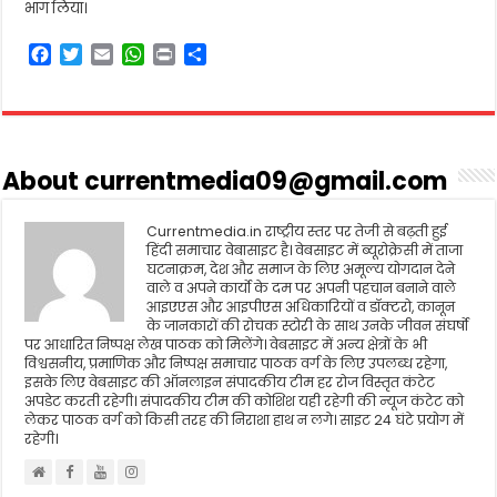
भाग लिया।
F
T
E
W
P
S
a
w
m
h
r
h
c
i
a
a
i
a
e
t
i
t
n
r
b
t
l
s
t
e
o
e
A
About currentmedia09@gmail.com
o
r
p
k
p
Currentmedia.in राष्ट्रीय स्तर पर तेजी से बढ़ती हुई
हिंदी समाचार वेबासाइट है। वेबसाइट में ब्यूरोक्रेसी में ताजा
घटनाक्रम, देश और समाज के लिए अमूल्य योगदान देने
वाले व अपने कार्यो के दम पर अपनी पहचान बनाने वाले
आइएएस और आइपीएस अधिकारियों व डॉक्टरो, कानून
के जानकारों की रोचक स्टोरी के साथ उनके जीवन संघर्षो
पर आधारित निष्पक्ष लेख पाठक को मिलेंगे। वेबसाइट में अन्य क्षेत्रों के भी
विश्वसनीय, प्रमाणिक और निष्पक्ष समाचार पाठक वर्ग के लिए उपलब्ध रहेगा,
इसके लिए वेबसाइट की ऑनलाइन संपादकीय टीम हर रोज विस्तृत कंटेट
अपडेट करती रहेगी। संपादकीय टीम की कोशिश यही रहेगी की न्यूज कंटेट को
लेकर पाठक वर्ग को किसी तरह की निराशा हाथ न लगे। साइट 24 घंटे प्रयोग में
रहेगी।