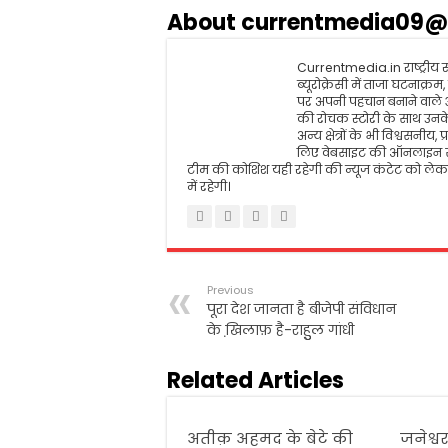
o
e
A
About currentmedia09@
o
r
p
k
p
Currentmedia.in राष्ट्रीय स्
ब्यूरोक्रेसी में ताजा घटनाक्
पर अपनी पहचान बनाने वाले
की रोचक स्टोरी के साथ उनके 
अन्य क्षेत्रों के भी विश्वसन
लिए वेबसाइट की ऑनलाइन सं
टीम की कोशिश यही रहेगी की न्यूज कंटेट को लेकर
में रहेगी।
Previous
पूरा देश जानता है बीजेपी संविधान
के खि़लाफ़ है-राहुुल गांधी
Related Articles
अतीक़ अहमद के बेटे की
जनेश्व