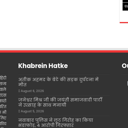
पं
Khabrein Hatke
Ou
िंदी
अतीक़ अहमद के बेटे की सड़क दुर्घटना में
ताजा
मौत
वाले
August 6, 2026
इएएस
जनेश्वर मिश्र जी की जयंती समाजवादी पार्टी
ारों
ने उत्साह के साथ मनायी
ारित
August 5, 2026
के भी
 लिए
नवाबाद पुलिस ने लूट गिरोह का किया
दकीय
भंडाफोड़, 4 आरोपी गिरफ्तार