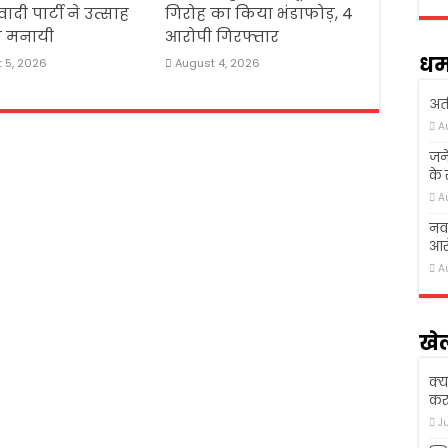
दी पार्टी ने उत्साह
गिरोह का किया भंडाफोड़, 4
थ मनायी
आरोपी गिरफ्तार
धर्
 5, 2026
August 4, 2026
अती
A
जने
के
A
नवा
आरो
A
खे
क्य
कर 
J