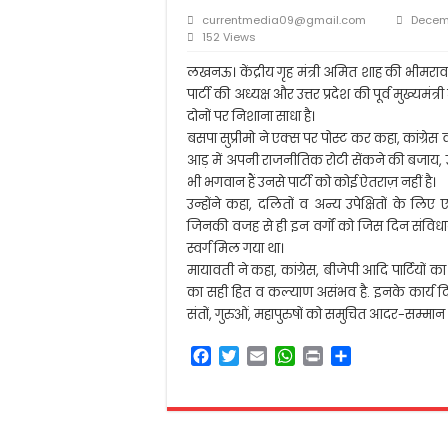
आलम बदी आज़मी की याद
currentmedia09@gmail.com
Decem
मीना कुमारी: पाकीज़ा बन 
152 Views
सरकार नहीं चाहती कि शि
लखनऊ। केंद्रीय गृह मंत्री अमित शाह की भीमरा
पार्टी की अध्यक्ष और उत्तर प्रदेश की पूर्व मुख्यमंत्
स्कूल से घर लौट रहे छा
दोनों पर निशाना साधा है।
बसपा सुप्रीमो ने एक्स पर पोस्ट कर कहा, कांग्रे
आड़ में अपनी राजनीतिक रोटी सेंकने की बजाय, 
भी भगवान हैं उनसे पार्टी को कोई ऐतराज़ नहीं है।
उन्होंने कहा, दलितों व अन्य उपेक्षितों के ल
जिनकी वजह से ही इन वर्गों को जिस दिन संविधान 
स्वर्ग मिल गया था।
मायावती ने कहा, कांग्रेस, बीजेपी आदि पार्टियों का 
का सही हित व कल्याण असंभव है. इनके कार्य द
संतों, गुरुओं, महापुरुषों को समुचित आदर-सम्मा
F
T
E
W
P
S
a
w
m
h
r
h
c
i
a
a
i
a
e
t
i
t
n
r
b
t
l
s
t
e