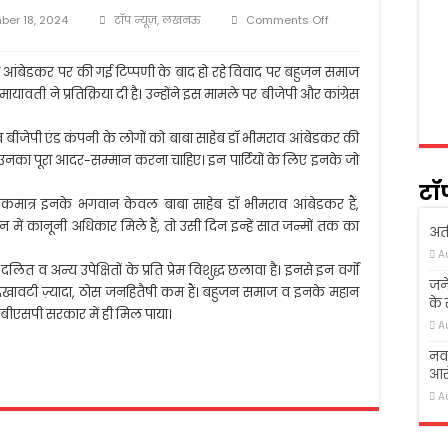
 में शोक सभा का आयोजन
on
ber 18, 2024
टॉप न्यूज़
,
लखनऊ
Comments Off
गई तो ख़ुदा ने उठा लिया
कांग्रेस,
बीजेपी
क्षण संस्थान आगे बढ़ें, लोग पढ़े-लिखे- अखिलेश यादव
का
व आंबेडकर पर की गई टिप्पणी के बाद हो रहे विवाद पर बहुजन समाज
दलितों
री मायावती ने प्रतिक्रिया दी है। उन्होंने इस मामले पर बीजेपी और कांग्रेस
त्र की सडक हादसा में दर्दनाक मौत
के
प्रति
स व बीजेपी एंड कंपनी के लोगों को बाबा साहेब डॉ भीमराव आंबेडकर की
प्रेम
विशुद्ध
उनका पूरा आदर-सम्मान करना चाहिए। इन पार्टियों के लिए इनके जो
छलावा
टॉ
है-
िए एकमात्र इनके भगवान केवल बाबा साहेब डॉ भीमराव आंबेडकर हैं,
मायावती
में कानूनी अधिकार मिले हैं, तो उसी दिन इन्हें सात जन्मों तक का
अती
A
दलित व अन्य उपेक्षितों के प्रति प्रेम विशुद्ध छलावा है। इनसे इन वर्गों
जने
िखावटी ज़्यादा, ठोस जनहितैषी कम हैं। बहुजन समाज व इनके महान
के
न बीएसपी सरकार में ही मिल पाया।
A
नवा
आरो
A