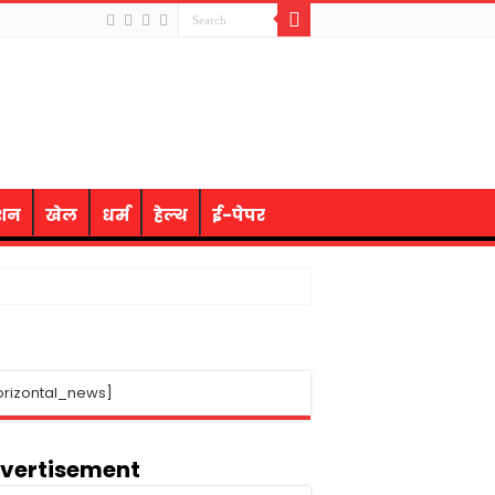
ेशन
खेल
धर्म
हेल्थ
ई-पेपर
orizontal_news]
vertisement