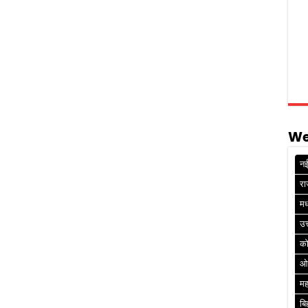
We
नई
रा
मध
उत
क
ओ
मह
बि