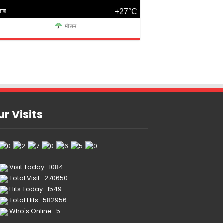
जाब
+27°C
मौसम
r Visits
Visit Today : 1084
Total Visit : 270650
Hits Today : 1549
Total Hits : 582956
Who's Online : 5