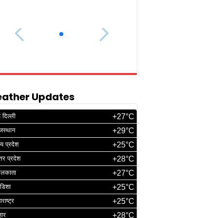
ather Updates
 दिल्ली
+27°C
जस्थान
+29°C
्य प्रदेश
+25°C
्तर प्रदेश
+28°C
ोलकाता
+27°C
डिशा
+25°C
ाराष्ट्र
+25°C
हार
+28°C