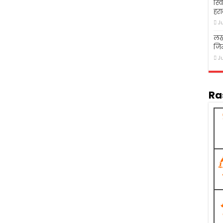
स्व
हरा
J
लख
जि
J
Ra