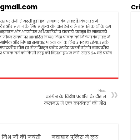
gmail.com
Cr
तर पर तेजी से बढ़ती हुई हिंदी समाचार वेबासाइट है। वेबसाइट में
रम, देश और समाज के लिए अमूल्य योगदान देने वाले व अपने कार्यो के दम
 आइएएस और आइपीएस अधिकारियों व डॉक्टरो, कानून के जानकारों
जीवन संघर्षो पर आधारित निष्पक्ष लेख पाठक को मिलेंगे। वेबसाइट में
ीय, प्रमाणिक और निष्पक्ष समाचार पाठक वर्ग के लिए उपलब्ध रहेगा, इसके
पादकीय टीम हर रोज विस्तृत कंटेट अपडेट करती रहेगी। संपादकीय
 पाठक वर्ग को किसी तरह की निराशा हाथ न लगे। साइट 24 घंटे प्रयोग
Next
कांग्रेस के विरोध प्रदर्शन के दौरान
लखनऊ में एक कार्यकर्ता की मौत
र मिश्र जी की जयंती
नवाबाद पुलिस ने लूट