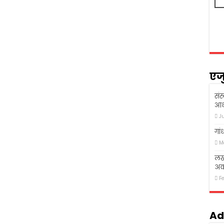
एज
संस
आध
J
गां
M
लखन
अव
F
Ad