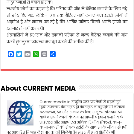
में दुर्घटनाओं से बचाव हो सके।
सवाल
स्थानीय लोगों का कहना है कि परिषद की ओर से बैरियर लगाने के लिए गड्ढे
तो खोद दिए गए, लेकिन अब तक बैरियर नहीं लगाए गए। इससे लोगों में
आक्रोश है और सवाल उठ रहे हैं कि आखिर परिषद किसी अगले हादसे का
इंतजार तो नहीं कर रही।
क्षेत्रवासियों ने प्रशासन और छावनी परिषद से जल्द बैरियर लगाने की मांग
करते हुए सुरक्षा व्यवस्था मजबूत करने की अपील की है।
F
T
E
W
P
S
a
w
m
h
r
h
c
i
a
a
i
a
e
t
i
t
n
r
b
t
l
s
t
e
o
e
A
About CURRENT MEDIA
o
r
p
k
p
Currentmedia.in राष्ट्रीय स्तर पर तेजी से बढ़ती हुई
हिंदी समाचार वेबासाइट है। वेबसाइट में ब्यूरोक्रेसी में ताजा
घटनाक्रम, देश और समाज के लिए अमूल्य योगदान देने
वाले व अपने कार्यो के दम पर अपनी पहचान बनाने वाले
आइएएस और आइपीएस अधिकारियों व डॉक्टरो, कानून
के जानकारों की रोचक स्टोरी के साथ उनके जीवन संघर्षो
पर आधारित निष्पक्ष लेख पाठक को मिलेंगे। वेबसाइट में अन्य क्षेत्रों के भी