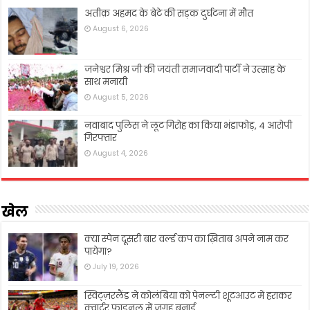
अतीक़ अहमद के बेटे की सड़क दुर्घटना में मौत
August 6, 2026
जनेश्वर मिश्र जी की जयंती समाजवादी पार्टी ने उत्साह के
साथ मनायी
August 5, 2026
नवाबाद पुलिस ने लूट गिरोह का किया भंडाफोड़, 4 आरोपी
गिरफ्तार
August 4, 2026
खेल
क्या स्पेन दूसरी बार वर्ल्ड कप का ख़िताब अपने नाम कर
पायेगा?
July 19, 2026
स्विट्ज़रलैंड ने कोलंबिया को पेनल्टी शूटआउट में हराकर
क्वार्टर फ़ाइनल में जगह बनाई