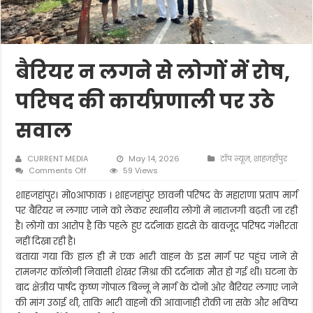
बैरियर न लगने से लोगों में रोष,
परिषद की कार्यप्रणाली पर उठे
सवाल
CURRENT MEDIA
May 14, 2026
टॉप न्यूज़
,
शाहजहाँपुर
on
Comments Off
59 Views
बैरियर
न
शाहजहांपुर। मो0आफाक । शाहजहांपुर छावनी परिषद के महाराणा प्रताप मार्ग
लगने
पर बैरियर न लगाए जाने को लेकर स्थानीय लोगों में नाराजगी बढ़ती जा रही
से
है। लोगों का आरोप है कि पहले हुए दर्दनाक हादसे के बावजूद परिषद गंभीरता
लोगों
नहीं दिखा रही है।
में
रोष,
बताया गया कि हाल ही में एक भारी वाहन के इस मार्ग पर पहुंच जाने से
परिषद
रामनगर कॉलोनी निवासी शेखर मिश्रा की दर्दनाक मौत हो गई थी। घटना के
की
बाद क्षेत्रीय पार्षद कृष्ण गोपाल बिन्नू ने मार्ग के दोनों ओर बैरियर लगाए जाने
कार्यप्रणाली
पर
की मांग उठाई थी, ताकि भारी वाहनों की आवाजाही रोकी जा सके और भविष्य
उठे