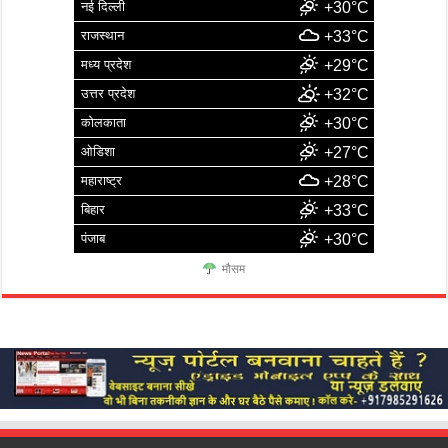
नई दिल्ली
+30°C
राजस्थान
+33°C
मध्य प्रदेश
+29°C
उत्तर प्रदेश
+32°C
कोलकाता
+30°C
ओडिशा
+27°C
महाराष्ट्र
+28°C
बिहार
+33°C
पंजाब
+30°C
मौसम