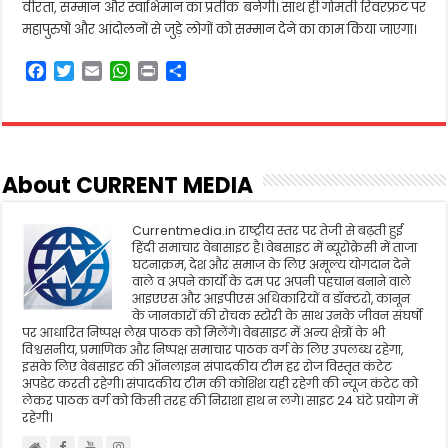
वीरता, सम्मान और स्वाभिमान का प्रतीक बनेगी। साथ ही गोमती रिवरफ्रंट पर
महापुरुषों और आंदोलनों से जुड़े लोगों को सम्मान देने का काम किया जाएगा।
F
T
E
W
P
S
a
w
m
h
r
h
c
i
a
a
i
a
e
t
i
t
n
r
b
t
l
s
t
e
o
e
A
About CURRENT MEDIA
o
r
p
k
p
Currentmedia.in राष्ट्रीय स्तर पर तेजी से बढ़ती हुई
हिंदी समाचार वेबासाइट है। वेबसाइट में ब्यूरोक्रेसी में ताजा
घटनाक्रम, देश और समाज के लिए अमूल्य योगदान देने
वाले व अपने कार्यो के दम पर अपनी पहचान बनाने वाले
आइएएस और आइपीएस अधिकारियों व डॉक्टरो, कानून
के जानकारों की रोचक स्टोरी के साथ उनके जीवन संघर्षो
पर आधारित निष्पक्ष लेख पाठक को मिलेंगे। वेबसाइट में अन्य क्षेत्रों के भी
विश्वसनीय, प्रमाणिक और निष्पक्ष समाचार पाठक वर्ग के लिए उपलब्ध रहेगा,
इसके लिए वेबसाइट की ऑनलाइन संपादकीय टीम हर रोज विस्तृत कंटेट
अपडेट करती रहेगी। संपादकीय टीम की कोशिश यही रहेगी की न्यूज कंटेट को
लेकर पाठक वर्ग को किसी तरह की निराशा हाथ न लगे। साइट 24 घंटे प्रयोग में
रहेगी।