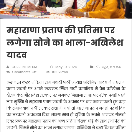
महाराणा प्रताप की प्रतिमा पर
लगेगा सोने का भाला-अखिलेश
यादव
CURRENT MEDIA
May 10, 2026
टॉप न्यूज़
,
लखनऊ
on
Comments Off
165 Views
महाराणा
प्रताप
लखनऊ। करंट मीडिया। समाजवादी पार्टी अध्यक्ष अखिलेश यादव ने महाराणा
की
प्रताप जयंती पर अपने लखनऊ स्थित पार्टी कार्यालय में प्रेस कॉन्फ्रेंस के
प्रतिमा
दौरान केंद्र और प्रदेश सरकार पर जमकर निशाना साधा। पारंपरिक पगड़ी पहने
पर
सपा मुख्यिा ने महाराणा प्रताप जयंती के अवसर पर बड़ा एलान करते हुए कहा
लगेगा
सोने
कि समाजवादी पार्टी सरकार सत्ता में आयी तो महाराणा प्रताप जयंती पर दो दिन
का
का सरकारी अवकाश दिया जाएगा साथ ही दुनिया के सबसे शानदार गोमती
भाला-
रिवर फ्रंट पर महाराणा प्रताप की भव्य प्रतिमा चेतक घोड़े के साथ स्थापित की
अखिलेश
यादव
जाएगी, जिसमें सोने का भाला लगाया जाएगा। अखिलेश ने कहा कि यह प्रतिमा