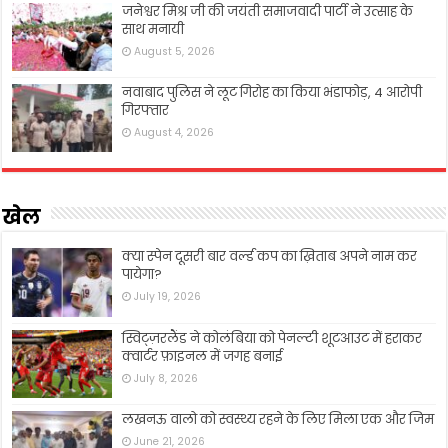
जनेश्वर मिश्र जी की जयंती समाजवादी पार्टी ने उत्साह के
साथ मनायी
August 5, 2026
नवाबाद पुलिस ने लूट गिरोह का किया भंडाफोड़, 4 आरोपी
गिरफ्तार
August 4, 2026
खेल
क्या स्पेन दूसरी बार वर्ल्ड कप का ख़िताब अपने नाम कर
पायेगा?
July 19, 2026
स्विट्ज़रलैंड ने कोलंबिया को पेनल्टी शूटआउट में हराकर
क्वार्टर फ़ाइनल में जगह बनाई
July 8, 2026
लखनऊ वालो को स्वस्थ्य रहने के लिए मिला एक और जिम
June 21, 2026