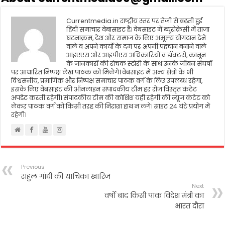
o
r
p
k
p
Currentmedia.in राष्ट्रीय स्तर पर तेजी से बढ़ती हुई
हिंदी समाचार वेबासाइट है। वेबसाइट में ब्यूरोक्रेसी में ताजा
घटनाक्रम, देश और समाज के लिए अमूल्य योगदान देने
वाले व अपने कार्यो के दम पर अपनी पहचान बनाने वाले
आइएएस और आइपीएस अधिकारियों व डॉक्टरो, कानून
के जानकारों की रोचक स्टोरी के साथ उनके जीवन संघर्षो
पर आधारित निष्पक्ष लेख पाठक को मिलेंगे। वेबसाइट में अन्य क्षेत्रों के भी
विश्वसनीय, प्रमाणिक और निष्पक्ष समाचार पाठक वर्ग के लिए उपलब्ध रहेगा,
इसके लिए वेबसाइट की ऑनलाइन संपादकीय टीम हर रोज विस्तृत कंटेट
अपडेट करती रहेगी। संपादकीय टीम की कोशिश यही रहेगी की न्यूज कंटेट को
लेकर पाठक वर्ग को किसी तरह की निराशा हाथ न लगे। साइट 24 घंटे प्रयोग में
रहेगी।
Previous
राहुल गांधी की याचिका खारिज
Next
वर्षो बाद किसी पाक विदेश मंत्री का
भारत दौरा