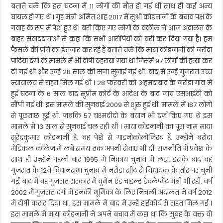
बताते चलें कि इस घटना में 11 लोगों की मौत हो गई थी साथ ही कई अन्य
घायल हो गए थे । गृह मंत्री अमित शाह 2017 में सुश्री कोडनानी के बचाव पक्ष के
गवाह के रूप में पेश हुए थे। बरी किए गए लोगों के वकील ने आज अदालत के
बाहर संवाददाताओं से कहा कि सभी आरोपियों को बरी कर दिया गया है। हम
फैसले की प्रति का इंतजार कर रहे हैं.बताते चलें कि माया कोडनानी को नरोदा
पाटिया दंगों के मामले में भी दोषी ठहराया गया था जिसमें 97 लोगों की हत्या कर
दी गई थी और उन्हें 28 साल की सजा सुनाई गई थी. बाद में उन्हें गुजरात उच्च
न्यायालय से राहत मिल गई थी । 28 फरवरी को अहमदाबाद के नरोडा गांव में
हुई घटना के 6 साल बाद सुप्रीम कोर्ट के आदेश के बाद जांच एसआईटी को
सौंपी गई थी. इस मामले की सुनवाई 2009 से शुरु हुई थी. मामले में 187 लोगों
से पूछताछ हुई थी. जबकि 57 चश्मदीदो के बयान भी दर्ज किए गए थे इस
मामले में 13 साल से सुनवाई चल रही थी । माया कोडनानी का पूरा नाम माया
सुरेंद्रकुमार कोडनानी है. वह पेशे से गाइनोकोलोजिस्ट हैं. उन्होंने बरोदा
मेडिकल कॉलेज में लंबे समय तक अपनी सेवाएं भी दीं. राजनीति में प्रवेश के
साथ ही उन्होंने पहली बार 1995 में निकाय चुनाव में लड़ा. इसके बाद वह
गुजरात के 12वें विधानसभा चुनाव में नरोडा सीट से विधायक के तौर पर चुनी
गईं. बाद में वह गुजरात सरकार में वुमेन एंड चाइल्ड डेवलेप्मेंट मंत्री भी रहीं. वर्ष
2002 में गुजरात दंगों में इनकी भूमिका के लिए निचली अदालत ने वर्ष 2012
में दोषी करार दिया था. इस मामले में बाद में उन्हें हाईकोर्ट से राहत मिल गई ।
इस मामले में माया कोडनानी ने अपने बचाव में कहा था कि सुबह के वक्त वो