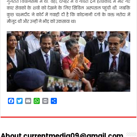
गुजरात विधानसभा में थीं. वहीं, दोपहर में वे गोधरा ट्रेन हत्याकांड में मारे गए
कार सेवकों के शवों को देखने के लिए सिविल अस्पताल पहुंची थीं. जबकि
कुछ चश्मदीद ने कोर्ट में गवाही दी है कि कोडनानी दंगों के वक्त नरोदा में
मौजूद थीं और उन्हीं ने भीड़ को उकसाया था।
F
T
E
W
P
S
a
w
m
h
r
h
c
i
a
a
i
a
e
t
i
t
n
r
b
t
l
s
t
e
o
e
A
About currentmedia09@gmail.com