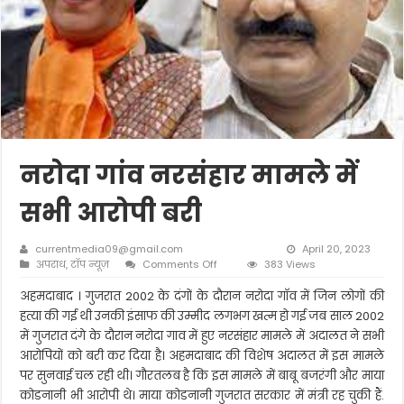
नरोदा गांव नरसंहार मामले में
सभी आरोपी बरी
currentmedia09@gmail.com
April 20, 2023
on
अपराध
,
टॉप न्यूज़
Comments Off
383 Views
नरोदा
गांव
अहमदाबाद । गुजरात 2002 के दंगों के दौरान नरोदा गाॅव में जिन लोगों की
नरसंहार
हत्या की गई थी उनकी इंसाफ की उम्मीद लगभग खत्म हो गई जब साल 2002
मामले
में गुजरात दंगे के दौरान नरोदा गाव में हुए नरसंहार मामले में अदालत ने सभी
में
आरोपियों को बरी कर दिया है। अहमदाबाद की विशेष अदालत में इस मामले
सभी
आरोपी
पर सुनवाई चल रही थी। गौरतलब है कि इस मामले में बाबू बजरंगी और माया
बरी
कोडनानी भी आरोपी थे। माया कोडनानी गुजरात सरकार में मंत्री रह चुकी हैं.