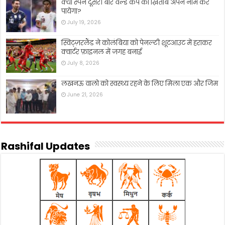
क्या स्पेन दूसरी बार वर्ल्ड कप का ख़िताब अपने नाम कर
पायेगा?
July 19, 2026
स्विट्ज़रलैंड ने कोलंबिया को पेनल्टी शूटआउट में हराकर
क्वार्टर फ़ाइनल में जगह बनाई
July 8, 2026
लखनऊ वालो को स्वस्थ्य रहने के लिए मिला एक और जिम
June 21, 2026
Rashifal Updates