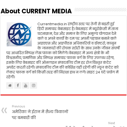
b
t
l
s
t
e
o
e
A
About CURRENT MEDIA
o
r
p
k
p
Currentmedia.in राष्ट्रीय स्तर पर तेजी से बढ़ती हुई
हिंदी समाचार वेबासाइट है। वेबसाइट में ब्यूरोक्रेसी में ताजा
घटनाक्रम, देश और समाज के लिए अमूल्य योगदान देने
वाले व अपने कार्यो के दम पर अपनी पहचान बनाने वाले
आइएएस और आइपीएस अधिकारियों व डॉक्टरो, कानून
के जानकारों की रोचक स्टोरी के साथ उनके जीवन संघर्षो
पर आधारित निष्पक्ष लेख पाठक को मिलेंगे। वेबसाइट में अन्य क्षेत्रों के भी
विश्वसनीय, प्रमाणिक और निष्पक्ष समाचार पाठक वर्ग के लिए उपलब्ध रहेगा,
इसके लिए वेबसाइट की ऑनलाइन संपादकीय टीम हर रोज विस्तृत कंटेट
अपडेट करती रहेगी। संपादकीय टीम की कोशिश यही रहेगी की न्यूज कंटेट को
लेकर पाठक वर्ग को किसी तरह की निराशा हाथ न लगे। साइट 24 घंटे प्रयोग में
रहेगी।
Previous
अमेरिका ने ईरान में सैन्य ठिकानों
पर बमबारी की
Next