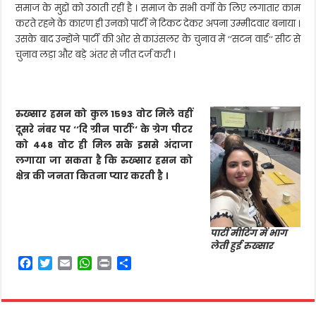
समाज के मुद्दों को उठाती रहीं है । समाज के सभी वर्गो के लिए लगातार काम
करते रहने के कारण ही उनको पार्टी ने टिकट देकर अपना उम्मीदवार बनाया ।
उसके बाद उन्होंने पार्टी की ओर से काउंसलर के चुनाव में ‘‘सटन वार्ड‘‘ सीट से
चुनाव लड़ा और बड़े अंतर से जीत दर्ज करी ।
रुख्सार हसन को कुल 1593 वोट मिले वहीं
दूसरे नंबर पर ‘‘दि ग्रीन पार्टी‘‘ के ग्रेग पीटर
को 448 वोट ही मिल सके इससे अंदाजा
लगाया जा सकता है कि रुख्सार हसन को
क्षेत्र की जनता कितना प्यार करती है ।
पार्टी मीटिंग में भाग
लेती हुई रुख्सार
F
T
E
W
P
S
a
w
m
h
r
h
c
i
a
a
i
a
e
t
i
t
n
r