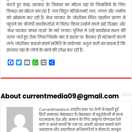
करते हुए कहा, सरकार के विकास का मॉडल यहां के निवासियों के लिए
विनाश का मॉडल बन रहा है. जल विद्युत परियोजनाएँ जल, जंगल और जमीन
को खोखला कर रही हैं। मेधा पाटकर के जोशीमठ स्थित तहसील प्रांगण में
पहुंचने का बीजेपी कार्यकर्ताओं ने विरोध किया.उन्होंने काले झंडे दिखाए और
‘मेधा पाटकर वापस जाओ‘ के नारे लगाए। पुलिस ने उन्हें कार्यक्रम स्थल की
तरफ जाते हुए रोक लिया जिसके बाद वे सड़क पर बैठकर ही नारेबाजी करने
लगे। जोशीमठ बचाओ संघर्ष समिति के संयोजक अतुल सती का कहना है कि
सरकार यहां के लोगों के मांगों की उपेक्षा कर रही है।
F
T
E
W
P
S
a
w
m
h
r
h
c
i
a
a
i
a
e
t
i
t
n
r
b
t
l
s
t
e
o
e
A
About currentmedia09@gmail.com
o
r
p
k
p
Currentmedia.in राष्ट्रीय स्तर पर तेजी से बढ़ती हुई
हिंदी समाचार वेबासाइट है। वेबसाइट में ब्यूरोक्रेसी में ताजा
घटनाक्रम, देश और समाज के लिए अमूल्य योगदान देने
वाले व अपने कार्यो के दम पर अपनी पहचान बनाने वाले
आइएएस और आइपीएस अधिकारियों व डॉक्टरो, कानून