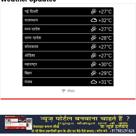
नई दिल्ली
+27°C
राजस्थान
+32°C
मध्य प्रदेश
+27°C
उत्तर प्रदेश
+28°C
कोलकाता
+27°C
ओडिशा
+27°C
महाराष्ट्र
+30°C
बिहार
+29°C
पंजाब
+31°C
मौसम