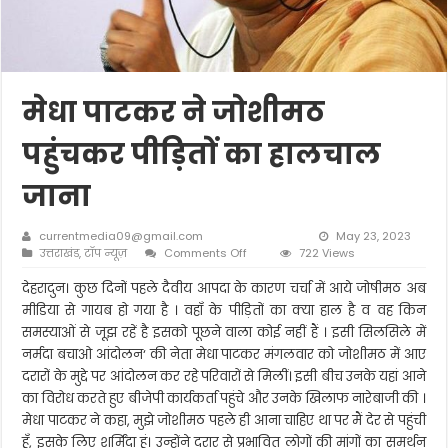
मेधा पाटकर ने जोशीमठ
पहुंचकर पीड़ितों का हालचाल
जाना
currentmedia09@gmail.com
May 23, 2023
on
उत्तराखंड
,
टॉप न्यूज़
Comments Off
722 Views
मेधा
पाटकर
देहरादुन। कुछ दिनों पहले दैवीय आपदा के कारण चर्चा में आये जोषीमठ अब
ने
मीडिया से गायब हो गया है । वहाॅं के पीड़ितों का क्या हाल है व वह किन
जोशीमठ
समस्याओं से जूझ रहें है इसको पूछने वाला कोई नहीं हैं । इसी सिलसिले में
पहुंचकर
नर्मदा बचाओ आंदोलन‘ की नेता मेधा पाटकर मंगलवार को जोशीमठ में आए
पीड़ितों
का
दरारों के मुद्दे पर आंदोलन कर रहे परिवारों से मिलीं। इसी बीच उनके यहां आने
हालचाल
का विरोध करते हुए बीजेपी कार्यकर्ता पहुंचे और उनके खिलाफ नारेबाजी की ।
जाना
मेधा पाटकर ने कहा, मुझे जोशीमठ पहले ही आना चाहिए था पर मैं देर से पहुंची
हूँ, इसके लिए शर्मिंदा हूं। उन्होंने दरार से प्रभावित लोगों की मांगों का समर्थन