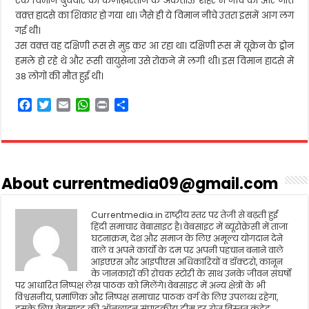
एक विमान बुधवार को कज़ाख़स्तान के अकताऊ शहर में नीचे की ओर जाते
वक़्त हादसे का शिकार हो गया था। जैसे ही ये विमान नीचे उतरा इसमें आग लग
गई थी।
उस वक़्त वह दक्षिणी रूस से मुड़ कर आ रहा था। दक्षिणी रूस में यूक्रेन के ड्रोन
हमले हो रहे थे और रूसी वायुसेना उसे रोकने में लगी थी। इस विमान हादसे में
38 लोगों की मौत हुई थी।
F
T
E
W
P
S
a
w
m
h
r
h
c
i
a
a
i
a
e
t
i
t
n
r
b
t
l
s
t
e
o
e
A
About currentmedia09@gmail.com
o
r
p
k
p
Currentmedia.in राष्ट्रीय स्तर पर तेजी से बढ़ती हुई
हिंदी समाचार वेबासाइट है। वेबसाइट में ब्यूरोक्रेसी में ताजा
घटनाक्रम, देश और समाज के लिए अमूल्य योगदान देने
वाले व अपने कार्यो के दम पर अपनी पहचान बनाने वाले
आइएएस और आइपीएस अधिकारियों व डॉक्टरो, कानून
के जानकारों की रोचक स्टोरी के साथ उनके जीवन संघर्षो
पर आधारित निष्पक्ष लेख पाठक को मिलेंगे। वेबसाइट में अन्य क्षेत्रों के भी
विश्वसनीय, प्रमाणिक और निष्पक्ष समाचार पाठक वर्ग के लिए उपलब्ध रहेगा,
इसके लिए वेबसाइट की ऑनलाइन संपादकीय टीम हर रोज विस्तृत कंटेट