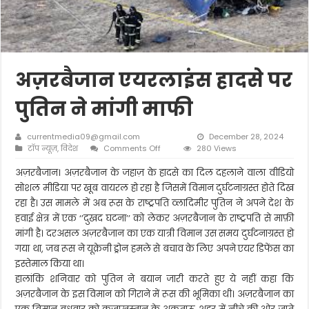
अज़रबैजान एयरलाइंस हादसे पर
पुतिन ने मांगी माफी
currentmedia09@gmail.com
December 28, 2024
on
टॉप न्यूज़
,
विदेश
Comments Off
280 Views
अज़रबैजान
एयरलाइंस
अज़रबैजान। अज़रबैजान के जहाज़ के हादसे का दिल दहलाने वाला वीडियो
हादसे
सोशल मीडिया पर खूब वायरल हो रहा है जिसमें विमान दुर्घटनाग्रस्त होते दिख
पर
रहा है। उस मामले में अब रूस के राष्ट्रपति व्लादिमीर पुतिन ने अपने देश के
पुतिन
हवाई क्षेत्र में एक ‘’दुखद घटना’’ को लेकर अज़रबैजान के राष्ट्रपति से माफ़ी
ने
मांगी
मांगी है। दरअसल अज़रबैजान का एक यात्री विमान उस समय दुर्घटनाग्रस्त हो
माफी
गया था, जब रूस ने यूक्रेनी ड्रोन हमले से बचाव के लिए अपने एयर डिफेंस का
इस्तेमाल किया था।
हालांकि शनिवार को पुतिन ने बयान जारी करते हुए ये नहीं कहा कि
अज़रबैजान के इस विमान को गिराने में रूस की भूमिका थी। अज़रबैजान का