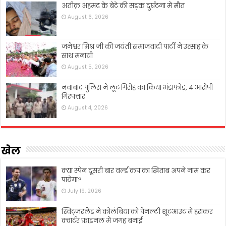
अतीक़ अहमद के बेटे की सड़क दुर्घटना में मौत
August 6, 2026
जनेश्वर मिश्र जी की जयंती समाजवादी पार्टी ने उत्साह के
साथ मनायी
August 5, 2026
नवाबाद पुलिस ने लूट गिरोह का किया भंडाफोड़, 4 आरोपी
गिरफ्तार
August 4, 2026
खेल
क्या स्पेन दूसरी बार वर्ल्ड कप का ख़िताब अपने नाम कर
पायेगा?
July 19, 2026
स्विट्ज़रलैंड ने कोलंबिया को पेनल्टी शूटआउट में हराकर
क्वार्टर फ़ाइनल में जगह बनाई