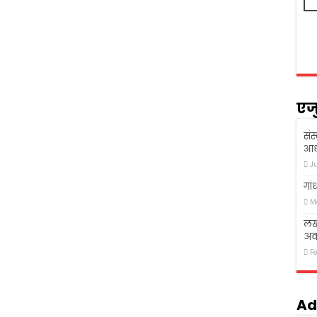
एज
संस
आध
J
गां
M
लखन
अव
F
Ad