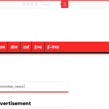
ेशन
खेल
धर्म
हेल्थ
ई-पेपर
orizontal_news]
vertisement