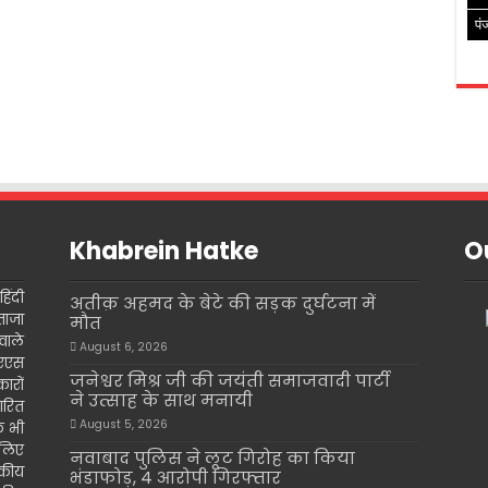
पं
Khabrein Hatke
Ou
िंदी
अतीक़ अहमद के बेटे की सड़क दुर्घटना में
ताजा
मौत
वाले
August 6, 2026
इएएस
जनेश्वर मिश्र जी की जयंती समाजवादी पार्टी
ारों
ने उत्साह के साथ मनायी
ारित
August 5, 2026
के भी
 लिए
नवाबाद पुलिस ने लूट गिरोह का किया
दकीय
भंडाफोड़, 4 आरोपी गिरफ्तार