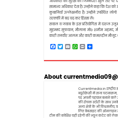
अधिकारों की सुरक्षा की जिम्मेदारी खुले तौर पर
सामान्य अधिकार देता है। उन्होने कहा कि देश को 
कुबानियाँ उल्लेखनीय हैं। उन्होेने उपस्थित लो
तरक्की में बढ़ चढ़ कर हिस्सा लें।
सवाल व जवाब के इस प्रतियोगिता में दारूल उलूम
मुहम्मद सुफयान, मौलाना मो0 शमीम अहमद, मौल
कारी तनवीर आलम और कारी कमरूद्दीन मौजूद थ
F
T
E
W
P
S
a
w
m
h
r
h
c
i
a
a
i
a
e
t
i
t
n
r
b
t
l
s
t
e
o
e
A
About currentmedia09@
o
r
p
k
p
Currentmedia.in राष्ट्रीय स्
ब्यूरोक्रेसी में ताजा घटनाक्
पर अपनी पहचान बनाने वाले
की रोचक स्टोरी के साथ उनके 
अन्य क्षेत्रों के भी विश्वसन
लिए वेबसाइट की ऑनलाइन सं
टीम की कोशिश यही रहेगी की न्यूज कंटेट को लेकर