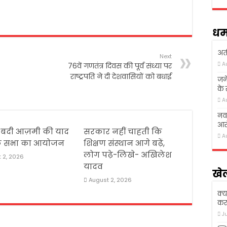
धर्
अती
Next
A
76वें गणतंत्र दिवस की पूर्व संध्या पर
राष्ट्रपति ने दी देशवासियों को बधाई
जने
के
A
नवा
आरो
बदी आज़मी की याद
सरकार नहीं चाहती कि
A
ोक सभा का आयोजन
शिक्षण संस्थान आगे बढ़ें,
लोग पढ़े-लिखे- अखिलेश
 2, 2026
यादव
खे
August 2, 2026
क्य
कर 
J