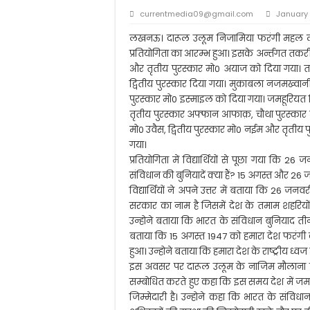
आलम बदी आज़मी की याद
currentmedia09@gmail.com
January 
मीना कुमारी: पाकीज़ा बन 
लखनऊ। दारूल उलूम निजामिया फरंगी महल लख
सरकार नहीं चाहती कि शि
प्रतियोगिता का आरम्भ हुआ। इसके अर्न्तगत तकरीर उ
और तृतीय पुरस्कार मो0 अयाज को दिया गया। तक
स्कूल से घर लौट रहे छा
द्वितीय पुरस्कार दिया गया। मुकाबला नजमख्वान
पुरस्कार मो0 इस्माइल को दिया गया। जमहूरियत क्
तृतीय पुरस्कार अफ्फान आफाक़, चौथा पुरस्कार मो0
मो0 उवैस, द्वितीय पुरस्कार मो0 नईम और तृती
गया।
प्रतियोगिता में विद्यार्थियों से पूछा गया कि 
संविधान की बुनियादें क्या हैं? 15 अगस्त और 26 ज
विद्यार्थियों ने अपने उत्तर में बताया कि 26 ज
सरकार का नाम है जिसमें देश के तमाम शहरियों क
उन्होने बताया कि भारत के संविधान बुनियाद तीन 
बताया कि 15 अगस्त 1947 को हमारा देश फरंगी
हुआ। उन्होने बताया कि हमारा देश के राष्ट्रीय ध्वज म
इस अवसर पर दारूल उलूम के नाजिम मौलाना
सम्बोधित करते हुए कहा कि इस समय देश में ज
जिम्मेदारी है। उन्होने कहा कि भारत के संविध