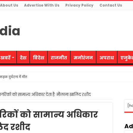
About Us
Advertise With Us
Privacy Policy
Contact Us
 खबरें
देश
विदेश
राजनीत
मनोरंजन
अपराध
एजुक
ड़क दुर्घटना में मौत
ती समाजवादी पार्टी ने उत्साह के साथ मनायी
गरिकों को सामान्य अधिकार देता हैः मौलाना खालिद रशीद
रोह का किया भंडाफोड़, 4 आरोपी गिरफ्तार
[h
धर्म का अपमान-सीएम
िकों को सामान्य अधिकार
 महिलाओं को मिलेगी निःशुल्क बस यात्रा की सुविधा
लिद रशीद
ूरी तरह नियंत्रण में- वित्त मंत्री
Ad