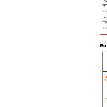
स्व
हरा
J
लख
जि
J
Ra