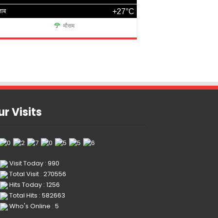
जाब
+27°C
मौसम
r Visits
Visit Today : 990
Total Visit : 270556
Hits Today : 1256
Total Hits : 582663
Who's Online : 5