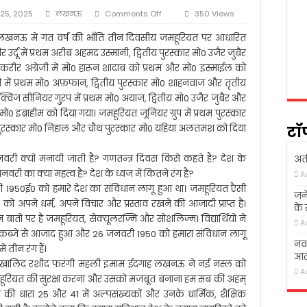
 में शोक सभा का आयोजन
on
25, 2025
लखनऊ
Comments Off
350 Views
गई तो ख़ुदा ने उठा लिया
संविधान
तमाम
नऊ में गत वर्ष की भाँति तीन दिवसीय जमहूरियत पर आधारित
क्षण संस्थान आगे बढ़ें, लोग पढ़े-लिखे- अखिलेश यादव
नागरिकों
र्दू में प्रथम अरीब अहमद उस्मानी, द्वितीय पुरस्कार मो0 उजैर जुबैर
को
रीर अंग्रेजी में मो0 हारून शादाब को प्रथम और मो0 इस्माईल को
त्र की सडक हादसा में दर्दनाक मौत
सामान्य
ी में प्रथम मो0 अफ़फान, द्वितीय पुरस्कार मो0 शाहनवाज और तृतीय
अधिकार
देता
विज सीनियर गु्रप में प्रथम मो0 अयाज, द्वितीय मो0 उजैर जुबैर और
हैः
 इब्राहीम को दिया गया। जमहूरियत जूनियर ग्रुप में प्रथम पुरस्कार
मौलाना
य पुरस्कार मो0 निहाल और चौथ पुरस्कार मो0 यहिया अलतमश को दिया
टॉ
खालिद
रशीद
26 जनवरी क्यों मनायी जाती है? गणतन्त्र दिवस किसे कहते है? देश के
अती
नवरी का क्या महत्व है? देश के ध्वज में कितने रंग है?
A
नवरी 1950ई0 को हमारे देश का संविधान लागू हुआ था। जमहूरियत एैसी
जने
ो अपने धर्म, अपने विचार और प्रस्ताव रखने की आजादी प्राप्त है।
के
बातों पर है जमहूरियत, सेक्यूलरज्मि और सोशलिज्म। विद्यार्थियों ने
A
 कब्जे से आजाद हुआ और 26 जनवरी 1950 को हमारा संविधान लागू
नवा
े तीन रंग हैं।
आरो
 खालिद रशीद फरंगी महली इमाम ईदगाह लखनऊ ने नई नस्ल को
A
महूरियत की सुरक्षा करना और उसको मजबूत बनाना हम सब की अहम्
ान की धारा 25 और 41 में अल्पसंख्यकों और उनके धार्मिक, शैक्षिक