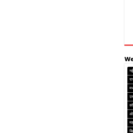
We
नई
रा
मध
उत
क
ओ
मह
बि