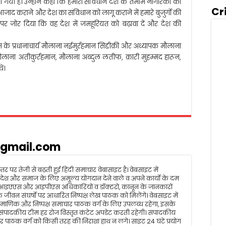
 दी गयी है। उन्होने कहा कि हमारा संविधान देश के तमाम नागरिकों को
Cr
आजाद कराने और देश का संविधान को लागू कराने में हमारे बुजुर्गो की
गों पर जोर दिया कि वह देश में जमहूरियत को बढ़ावा दें और देश की
 के प्रधानाचार्य मौलाना नईमुर्रहमान सिद्दीक़ी और अध्यापक मौलाना
ाना अतीकुर्रहमान, मौलाना अब्दुल लतीफ, क़ारी मुहम्मद हारून,
े।
gmail.com
तर पर तेजी से बढ़ती हुई हिंदी समाचार वेबासाइट है। वेबसाइट में
रम, देश और समाज के लिए अमूल्य योगदान देने वाले व अपने कार्यो के दम
 आइएएस और आइपीएस अधिकारियों व डॉक्टरो, कानून के जानकारों
जीवन संघर्षो पर आधारित निष्पक्ष लेख पाठक को मिलेंगे। वेबसाइट में
ीय, प्रमाणिक और निष्पक्ष समाचार पाठक वर्ग के लिए उपलब्ध रहेगा, इसके
पादकीय टीम हर रोज विस्तृत कंटेट अपडेट करती रहेगी। संपादकीय
 पाठक वर्ग को किसी तरह की निराशा हाथ न लगे। साइट 24 घंटे प्रयोग