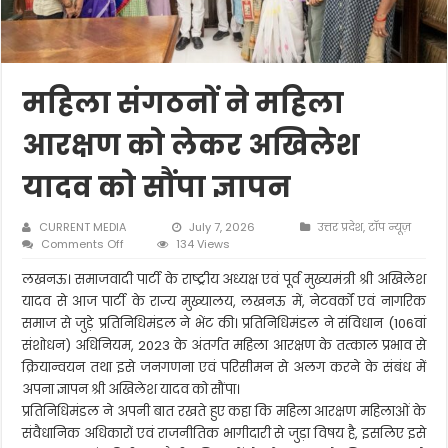
महिला संगठनों ने महिला
आरक्षण को लेकर अखिलेश
यादव को सौंपा ज्ञापन
CURRENT MEDIA
July 7, 2026
उत्तर प्रदेश
,
टॉप न्यूज़
on
Comments Off
134 Views
महिला
संगठनों
लखनऊ। समाजवादी पार्टी के राष्ट्रीय अध्यक्ष एवं पूर्व मुख्यमंत्री श्री अखिलेश
ने
यादव से आज पार्टी के राज्य मुख्यालय, लखनऊ में, नेटवर्कों एवं नागरिक
महिला
समाज से जुड़े प्रतिनिधिमंडल ने भेंट की। प्रतिनिधिमंडल ने संविधान (106वां
आरक्षण
संशोधन) अधिनियम, 2023 के अंतर्गत महिला आरक्षण के तत्काल प्रभाव से
को
लेकर
क्रियान्वयन तथा इसे जनगणना एवं परिसीमन से अलग करने के संबंध में
अखिलेश
अपना ज्ञापन श्री अखिलेश यादव को सौंपा।
यादव
प्रतिनिधिमंडल ने अपनी बात रखते हुए कहा कि महिला आरक्षण महिलाओं के
को
सौंपा
संवैधानिक अधिकारों एवं राजनीतिक भागीदारी से जुड़ा विषय है, इसलिए इसे
ज्ञापन