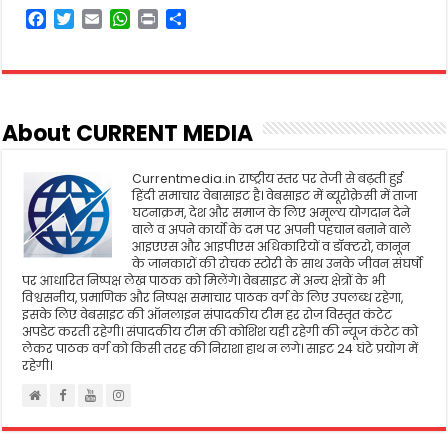
F
T
E
W
P
S
a
w
m
h
r
h
c
i
a
a
i
a
e
t
i
t
n
r
b
t
l
s
t
e
o
e
A
About CURRENT MEDIA
o
r
p
k
p
Currentmedia.in राष्ट्रीय स्तर पर तेजी से बढ़ती हुई
हिंदी समाचार वेबासाइट है। वेबसाइट में ब्यूरोक्रेसी में ताजा
घटनाक्रम, देश और समाज के लिए अमूल्य योगदान देने
वाले व अपने कार्यो के दम पर अपनी पहचान बनाने वाले
आइएएस और आइपीएस अधिकारियों व डॉक्टरो, कानून
के जानकारों की रोचक स्टोरी के साथ उनके जीवन संघर्षो
पर आधारित निष्पक्ष लेख पाठक को मिलेंगे। वेबसाइट में अन्य क्षेत्रों के भी
विश्वसनीय, प्रमाणिक और निष्पक्ष समाचार पाठक वर्ग के लिए उपलब्ध रहेगा,
इसके लिए वेबसाइट की ऑनलाइन संपादकीय टीम हर रोज विस्तृत कंटेट
अपडेट करती रहेगी। संपादकीय टीम की कोशिश यही रहेगी की न्यूज कंटेट को
लेकर पाठक वर्ग को किसी तरह की निराशा हाथ न लगे। साइट 24 घंटे प्रयोग में
रहेगी।