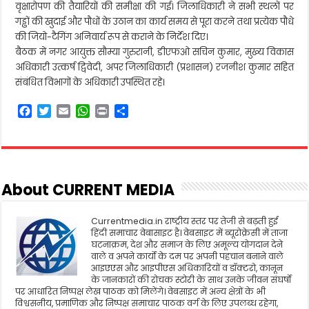
वृक्षारोपण की तैयारियों की समीक्षा की गई। जिलाधिकारी ने सभी स्थलों पर
गड्ढों की खुदाई और पौधों के उठान का कार्य समय से पूरा करने तथा प्रत्येक पौधे
की जियो-टैगिंग अनिवार्य रूप से कराने के निर्देश दिए।
बैठक में नगर आयुक्त सौम्या गुरुरानी, डीएफओ सचिन कुमार, मुख्य विकास
अधिकारी उत्कर्ष द्विवेदी, अपर जिलाधिकारी (प्रशासन) रजनीश कुमार सहित
संबंधित विभागों के अधिकारी उपस्थित रहे।
F
T
E
W
P
S
a
w
m
h
r
h
c
i
a
a
i
a
e
t
i
t
n
r
b
t
l
s
t
e
o
e
A
About CURRENT MEDIA
o
r
p
k
p
Currentmedia.in राष्ट्रीय स्तर पर तेजी से बढ़ती हुई
हिंदी समाचार वेबासाइट है। वेबसाइट में ब्यूरोक्रेसी में ताजा
घटनाक्रम, देश और समाज के लिए अमूल्य योगदान देने
वाले व अपने कार्यो के दम पर अपनी पहचान बनाने वाले
आइएएस और आइपीएस अधिकारियों व डॉक्टरो, कानून
के जानकारों की रोचक स्टोरी के साथ उनके जीवन संघर्षो
पर आधारित निष्पक्ष लेख पाठक को मिलेंगे। वेबसाइट में अन्य क्षेत्रों के भी
विश्वसनीय, प्रमाणिक और निष्पक्ष समाचार पाठक वर्ग के लिए उपलब्ध रहेगा,