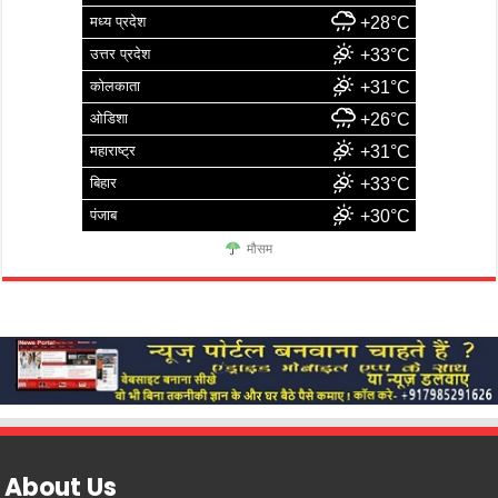
मध्य प्रदेश
+28°C
उत्तर प्रदेश
+33°C
कोलकाता
+31°C
ओडिशा
+26°C
महाराष्ट्र
+31°C
बिहार
+33°C
पंजाब
+30°C
मौसम
About Us