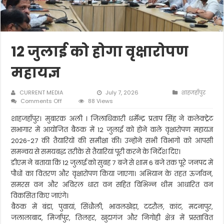
12 जुलाई को होगा वृक्षारोपण
महायज्ञ
CURRENT MEDIA
July 7, 2026
शाहजहाँपुर
on
Comments Off
88 Views
12
जुलाई
शाहजहाँपुर। मुबारक अली । जिलाधिकारी धर्मेन्द्र प्रताप सिंह ने कलेक्ट्रेट
को
सभागार में आयोजित बैठक में 12 जुलाई को होने वाले वृक्षारोपण महायज्ञ
होगा
2026-27 की तैयारियों की समीक्षा की। उन्होंने सभी विभागों को आपसी
वृक्षारोपण
समन्वय से समयबद्ध तरीके से तैयारियां पूरी करने के निर्देश दिए।
महायज्ञ
डीएम ने बताया कि 12 जुलाई को सुबह 7 बजे से शाम 6 बजे तक पूरे जनपद में
पौधों का वितरण और वृक्षारोपण किया जाएगा। अभियान के तहत ऊर्जावन,
समरस वन और अविरल धारा वन सहित विभिन्न थीम आधारित वन
विकसित किए जाएंगे।
बैठक में बंडा, पुवायां, सिंधौली, भावलखेड़ा, ददरौल, कांट, मदनापुर,
जलालाबाद, मिर्जापुर, तिलहर, खुदागंज और निगोही क्षेत्र में प्रस्तावित