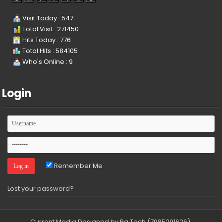
Visit Today : 547
Total Visit : 271450
Hits Today : 776
Total Hits : 584105
Who's Online : 9
Login
Remember Me
Lost your password?
Current Media
Designed by Ra.Tech
(7985291626)
.