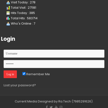
Visit Today : 278
Total Visit : 271181
Hits Today : 385
Total Hits : 583714
Who's Online : 7
Login
Remember Me
Lost your password?
Current Media
Designed by Ra.Tech
(7985291626)
.