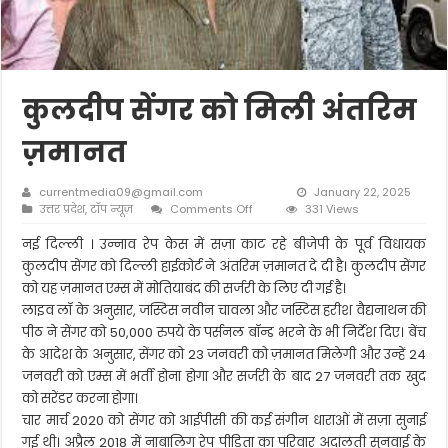
कुलदीप सेंगर को मिली अंतरिम
ज़मानत
currentmedia09@gmail.com
January 22, 2025
on
उत्तर प्रदेश
,
टॉप न्यूज़
Comments Off
331 Views
कुलदीप
सेंगर
नई दिल्ली । उन्नाव रेप केस में सज़ा काट रहे बीजेपी के पूर्व विधायक
को
कुलदीप सेंगर को दिल्ली हाईकोर्ट ने अंतरिम ज़मानत दे दी है। कुलदीप सेंगर
मिली
को यह ज़मानत एम्स में मोतियाबंद की सर्जरी के लिए दी गई है।
अंतरिम
लाइव लॉ के अनुसार, जस्टिस नवीन चावला और जस्टिस हरीश वैद्यनाथन की
ज़मानत
पीठ ने सेंगर को 50,000 रुपये के पर्सनल बॉन्ड भरने के भी निर्देश दिए। बेंच
के आदेश के अनुसार, सेंगर को 23 जनवरी को ज़मानत मिलेगी और उन्हें 24
जनवरी को एम्स में भर्ती होना होगा और सर्जरी के बाद 27 जनवरी तक खुद
को सरेंडर करना होगा।
चार मार्च 2020 को सेंगर को आईपीसी की कई संगीन धाराओं में सज़ा सुनाई
गई थी। अप्रैल 2018 में नाबालिग रेप पीड़िता का परिवार अदालती सुनवाई के