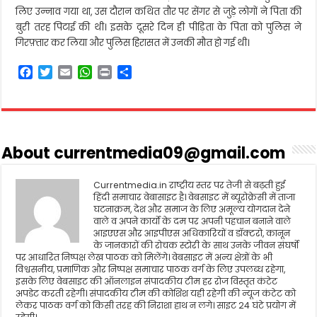
लिए उन्नाव गया था, उस दौरान कथित तौर पर सेंगर से जुड़े लोगों ने पिता की
बुरी तरह पिटाई की थी। इसके दूसरे दिन ही पीड़िता के पिता को पुलिस ने
गिरफ़्तार कर लिया और पुलिस हिरासत में उनकी मौत हो गई थी।
F
T
E
W
P
S
a
w
m
h
r
h
c
i
a
a
i
a
e
t
i
t
n
r
b
t
l
s
t
e
o
e
A
About currentmedia09@gmail.com
o
r
p
k
p
Currentmedia.in राष्ट्रीय स्तर पर तेजी से बढ़ती हुई
हिंदी समाचार वेबासाइट है। वेबसाइट में ब्यूरोक्रेसी में ताजा
घटनाक्रम, देश और समाज के लिए अमूल्य योगदान देने
वाले व अपने कार्यो के दम पर अपनी पहचान बनाने वाले
आइएएस और आइपीएस अधिकारियों व डॉक्टरो, कानून
के जानकारों की रोचक स्टोरी के साथ उनके जीवन संघर्षो
पर आधारित निष्पक्ष लेख पाठक को मिलेंगे। वेबसाइट में अन्य क्षेत्रों के भी
विश्वसनीय, प्रमाणिक और निष्पक्ष समाचार पाठक वर्ग के लिए उपलब्ध रहेगा,
इसके लिए वेबसाइट की ऑनलाइन संपादकीय टीम हर रोज विस्तृत कंटेट
अपडेट करती रहेगी। संपादकीय टीम की कोशिश यही रहेगी की न्यूज कंटेट को
लेकर पाठक वर्ग को किसी तरह की निराशा हाथ न लगे। साइट 24 घंटे प्रयोग में