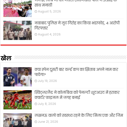
जनेश्वर मिश्र जी की जयंती समाजवादी पार्टी ने उत्साह के
साथ मनायी
August 5, 2026
नवाबाद पुलिस ने लूट गिरोह का किया भंडाफोड़, 4 आरोपी
गिरफ्तार
August 4, 2026
खेल
क्या स्पेन दूसरी बार वर्ल्ड कप का ख़िताब अपने नाम कर
पायेगा?
July 19, 2026
स्विट्ज़रलैंड ने कोलंबिया को पेनल्टी शूटआउट में हराकर
क्वार्टर फ़ाइनल में जगह बनाई
July 8, 2026
लखनऊ वालो को स्वस्थ्य रहने के लिए मिला एक और जिम
June 21, 2026