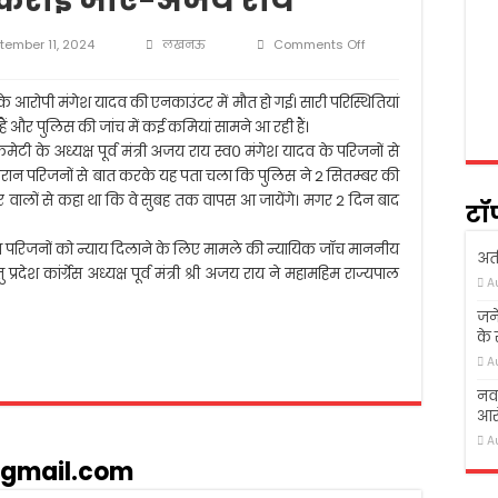
 कराई जाए-अजय राय “
 में शोक सभा का आयोजन
गई तो ख़ुदा ने उठा लिया
on
tember 11, 2024
लखनऊ
Comments Off
“मंगेश
क्षण संस्थान आगे बढ़ें, लोग पढ़े-लिखे- अखिलेश यादव
यादव
की
के आरोपी मंगेश यादव की एनकाउंटर में मौत हो गई। सारी परिस्थितियां
त्र की सडक हादसा में दर्दनाक मौत
मौत
ं और पुलिस की जांच में कई कमियां सामने आ रही हैं।
की
स कमेटी के अध्यक्ष पूर्व मंत्री अजय राय स्व० मंगेश यादव के परिजनों से
जांच
ौरान परिजनों से बात करके यह पता चला कि पुलिस ने 2 सितम्बर की
उच्च
न्यायालय
 वालों से कहा था कि वे सुबह तक वापस आ जायेंगे। मगर 2 दिन बाद
टॉ
की
किसी
ित परिजनों को न्याय दिलाने के लिए मामले की न्यायिक जॉच माननीय
सिटिंग
अती
जज
देश कांर्ग्रेस अध्यक्ष पूर्व मंत्री श्री अजय राय ने महामहिम राज्यपाल
A
से
कराई
जने
जाए-
के
अजय
A
राय
“
नवा
आरो
A
gmail.com