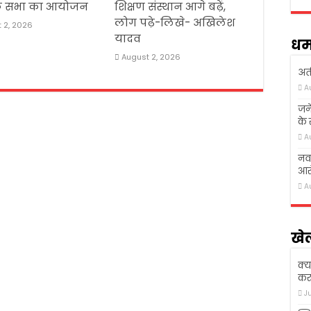
ोक सभा का आयोजन
शिक्षण संस्थान आगे बढ़ें,
लोग पढ़े-लिखे- अखिलेश
 2, 2026
यादव
धर्
August 2, 2026
अती
A
जने
के
A
नवा
आरो
A
खे
क्य
कर 
J