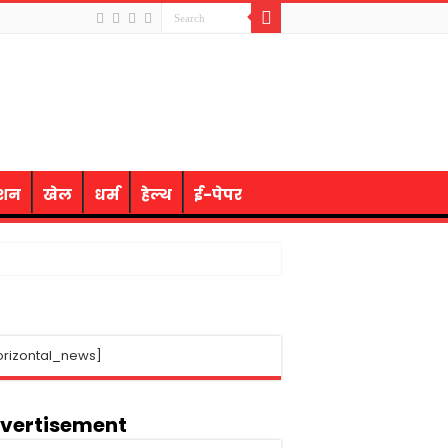
ेशन
खेल
धर्म
हेल्थ
ई-पेपर
orizontal_news]
vertisement