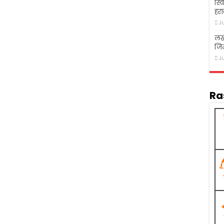
स्व
हरा
J
लख
जि
J
Ra