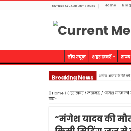
Home
Blog
SATURDAY , AUGUST 8 2026
टॉप न्यूज़
शहर खबरें
राज्य
अतीक़ अहमद के बेटे की स
Breaking News
जनेश्वर मिश्र जी की जयं
Home
/
शहर खबरें
/
लखनऊ
/
“मंगेश यादव की
नवाबाद पुलिस ने लूट गि
राय “
संतों पर आक्षेप सनातन 
60 वर्ष से अधिक आयु की
“मंगेश यादव की मौत
प्रदेश का राजकोषीय घाटा प