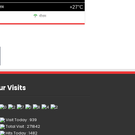
जाब
+27°C
मौसम
r Visits
Visit Today : 939
Total Visit : 271842
Hits Today : 1482