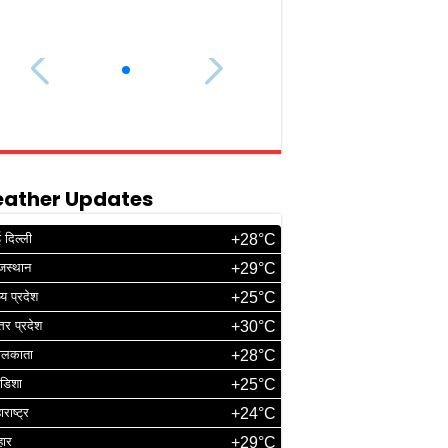
ather Updates
 दिल्ली
+28°C
जस्थान
+29°C
्य प्रदेश
+25°C
्तर प्रदेश
+30°C
ोलकाता
+28°C
डिशा
+25°C
ाराष्ट्र
+24°C
हार
+29°C