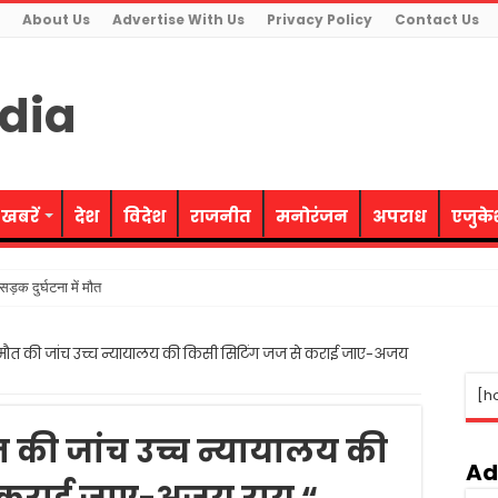
About Us
Advertise With Us
Privacy Policy
Contact Us
 खबरें
देश
विदेश
राजनीत
मनोरंजन
अपराध
एजुक
ड़क दुर्घटना में मौत
ती समाजवादी पार्टी ने उत्साह के साथ मनायी
 मौत की जांच उच्च न्यायालय की किसी सिटिंग जज से कराई जाए-अजय
रोह का किया भंडाफोड़, 4 आरोपी गिरफ्तार
[h
धर्म का अपमान-सीएम
 महिलाओं को मिलेगी निःशुल्क बस यात्रा की सुविधा
 की जांच उच्च न्यायालय की
ूरी तरह नियंत्रण में- वित्त मंत्री
Ad