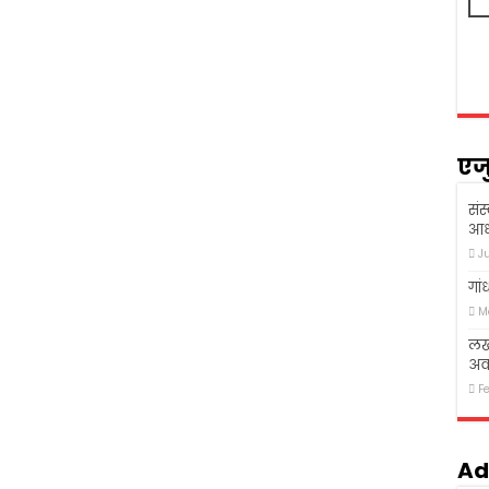
एज
संस
आध
J
गां
M
लखन
अव
F
Ad