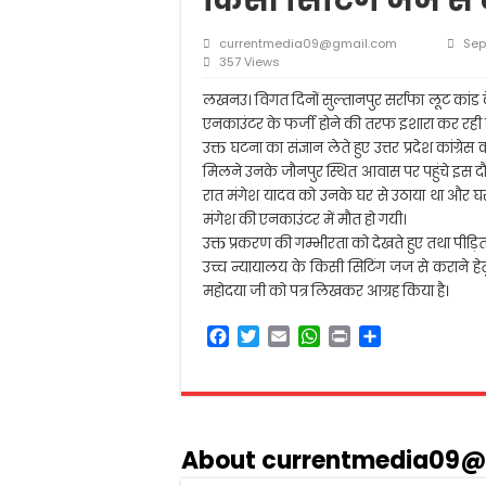
किसी सिटिंग जज से
आलम बदी आज़मी की याद
मीना कुमारी: पाकीज़ा बन 
currentmedia09@gmail.com
Sep
357 Views
सरकार नहीं चाहती कि शि
लखनउ। विगत दिनों सुल्तानपुर सर्राफा लूट कांड 
स्कूल से घर लौट रहे छा
एनकाउंटर के फर्जी होने की तरफ इशारा कर रही है
उक्त घटना का संज्ञान लेते हुए उत्तर प्रदेश कांग्रे
मिलने उनके जौनपुर स्थित आवास पर पहुंचे इस द
रात मंगेश यादव को उनके घर से उठाया था और घर
मंगेश की एनकाउंटर में मौत हो गयी।
उक्त प्रकरण की गम्भीरता को देखते हुए तथा पीड़
उच्च न्यायालय के किसी सिटिंग जज से कराने हेतु प्र
महोदया जी को पत्र लिखकर आग्रह किया है।
F
T
E
W
P
S
a
w
m
h
r
h
c
i
a
a
i
a
e
t
i
t
n
r
b
t
l
s
t
e
o
e
A
About currentmedia09@
o
r
p