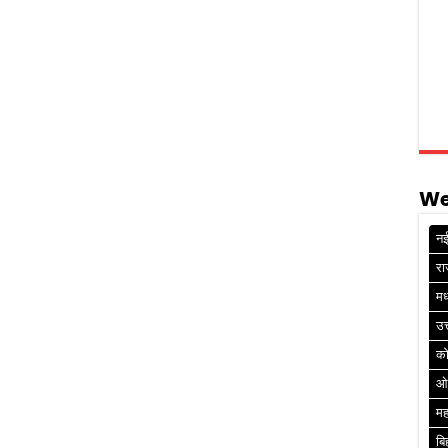
We
नई
रा
मध
उत
क
ओ
मह
बि