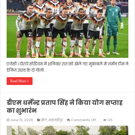
जर्मनी
ने
आइवरी
कोस्ट
को
2-
1
से
हराया
एजेंसी । टोरंटो स्टेडियम में शनिवार रात को खेले गए मुक़ाबले में जर्मन टीम ने
डेनिज़ उंडाव के दो गोलों …
Read More »
डीएम धर्मेन्द्र प्रताप सिंह ने किया योग सप्ताह
का शुभारंभ
on
June 15, 2026
खेल
,
शाहजहाँपुर
Comments Off
125
डीएम
धर्मेन्द्र
प्रताप