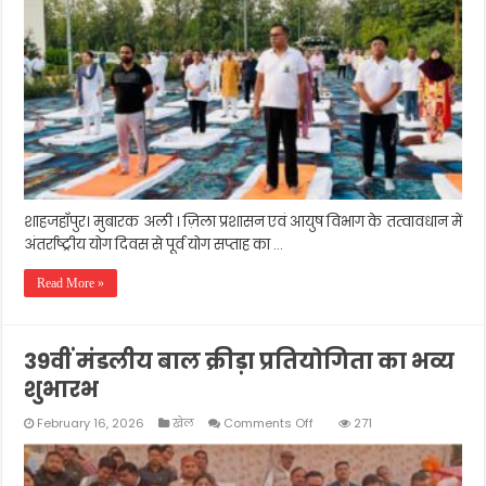
सिंह
ने
किया
योग
सप्ताह
का
शुभारंभ
शाहजहाँपुर। मुबारक अली । ज़िला प्रशासन एवं आयुष विभाग के तत्वावधान में
अंतर्राष्ट्रीय योग दिवस से पूर्व योग सप्ताह का …
Read More »
39वीं मंडलीय बाल क्रीड़ा प्रतियोगिता का भव्य
शुभारभ
on
February 16, 2026
खेल
Comments Off
271
39वीं
मंडलीय
बाल