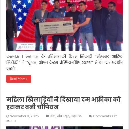
अमेरिका
में
जीता
सुनहरा
खिताब
लखनऊ । लखनऊ के प्रतिभाशाली कैरम खिलाड़ी ’’मोहम्मद आरिफ
सिद्दीकी’’ ने ’“यू.एस. ओपन कैरम चौम्पियनशिप 2025”’ में शानदार प्रदर्शन
करते …
Read More »
महिला खिलाड़ि़यों ने दिखाया दम अफ्रीका को
हराकर बनी चौंपियन
on
November 3, 2025
खेल
,
टॉप न्यूज़
,
महाराष्‍ट्र
Comments Off
महिला
310
खिलाड़ि़यो