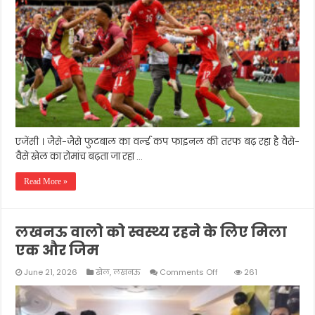
को
पेनल्टी
शूटआउट
में
हराकर
क्वार्टर
फ़ाइनल
में
जगह
बनाई
एजेंसी । जैसे-जैसे फुटबाल का वर्ल्ड कप फाइनल की तरफ बढ़ रहा है वैसे-
वैसे खेल का रोमांच बढ़ता जा रहा …
Read More »
लखनऊ वालो को स्वस्थ्य रहने के लिए मिला
एक और जिम
on
June 21, 2026
खेल
,
लखनऊ
Comments Off
261
लखनऊ
वालो
को