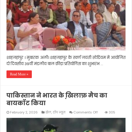
क्रीड़ा
प्रतियोगिता
का
भव्य
शुभारभ
शाहजहांपुर । मुबारक अली। शाहजहांपुर के स्वर्ण जयंती स्टेडियम में आयोजित
दो दिवसीय 39वीं मंडलीय बाल क्रीड़ा प्रतियोगिता का शुभारंभ …
Read More »
पाकिस्तान ने भारत के खि़लाफ़ मैच का
बायकॉट किया
on
February 2, 2026
खेल
,
टॉप न्यूज़
Comments Off
305
पाकिस्तान
ने
भारत