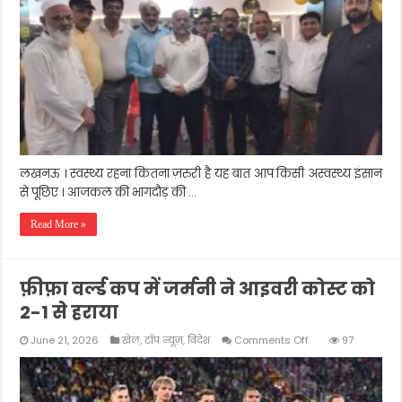
स्वस्थ्य
रहने
के
लिए
मिला
एक
और
जिम
लखनऊ । स्वस्थ्य रहना कितना ज़रुरी है यह बात आप किसी अस्वस्थ्य इंसान
से पूछिए । आजकल की भागदौड़ की …
Read More »
फ़ीफ़ा वर्ल्ड कप में जर्मनी ने आइवरी कोस्ट को
2-1 से हराया
on
June 21, 2026
खेल
,
टॉप न्यूज़
,
विदेश
Comments Off
97
फ़ीफ़ा
वर्ल्ड
कप
में