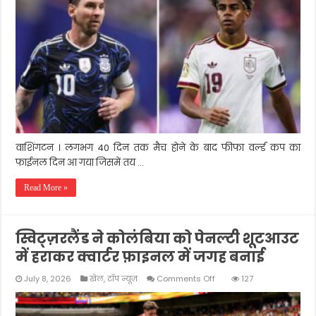
दूसरी
बार
वर्ल्ड
कप
का
ख़िताब
अपने
नाम
कर
पायेगा?
वाशिंगटन । लगभग 40 दिन तक मैच होने के बाद फीफा वर्ल्ड कप का
फाईनल दिन आ गया जिसमें तय …
Read More »
स्विट्ज़रलैंड ने कोलंबिया को पेनल्टी शूटआउट
में हराकर क्वार्टर फ़ाइनल में जगह बनाई
on
July 8, 2026
खेल
,
टॉप न्यूज़
Comments Off
127
स्विट्ज़रलैंड
ने
कोलंबिया