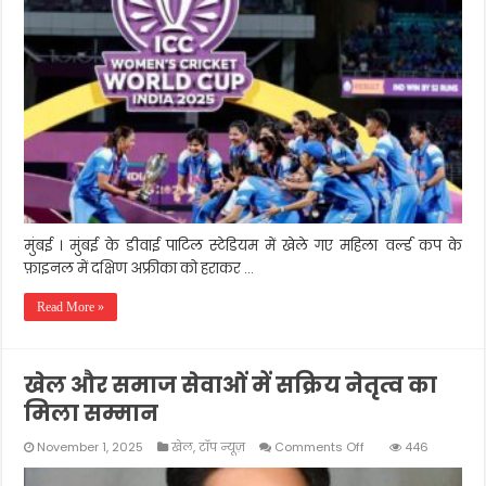
ने
दिखाया
दम
अफ्रीका
को
हराकर
बनी
चौंपियन
मुंबई । मुंबई के डीवाई पाटिल स्टेडियम में खेले गए महिला वर्ल्ड कप के
फ़ाइनल में दक्षिण अफ्रीका को हराकर …
Read More »
खेल और समाज सेवाओं में सक्रिय नेतृत्व का
मिला सम्मान
on
November 1, 2025
खेल
,
टॉप न्यूज़
Comments Off
446
खेल
और