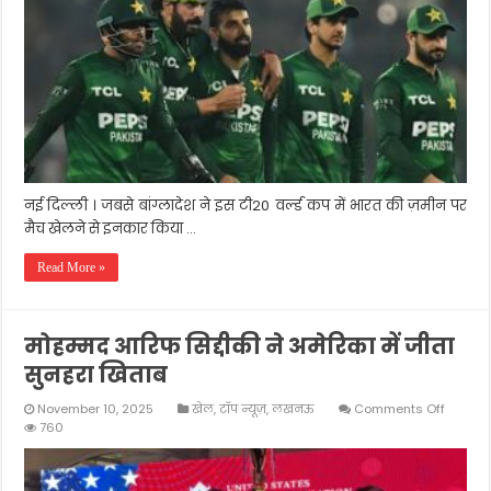
के
खि़लाफ़
मैच
का
बायकॉट
किया
नई दिल्ली । जबसे बांग्लादेश ने इस टी20 वर्ल्ड कप में भारत की ज़मीन पर
मैच खेलने से इनकार किया …
Read More »
मोहम्मद आरिफ सिद्दीकी ने अमेरिका में जीता
सुनहरा खिताब
on
November 10, 2025
खेल
,
टॉप न्यूज़
,
लखनऊ
Comments Off
मोहम्मद
760
आरिफ
सिद्दीकी
ने