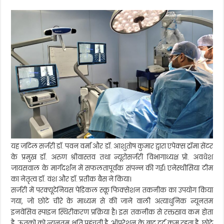
स्पाइन
ट्रॉमा
केयर
को
मिली
नई
मजबूती
यह जटिल सर्जरी डॉ. पवन वर्मा और डॉ. आशुतोष कुमार द्वारा एपेक्स ट्रॉमा सेंटर
के प्रमुख डॉ. अरुण श्रीवास्तव तथा न्यूरोसर्जरी विभागाध्यक्ष प्रो. अवधेश
जायसवाल के मार्गदर्शन में सफलतापूर्वक संपन्न की गई। एनेस्थीसिया टीम
का नेतृत्व डॉ. वंश और डॉ. प्रतीक बैस ने किया।
सर्जरी में परक्यूटेनियस पेडिकल स्क्रू फिक्सेशन तकनीक का उपयोग किया
गया, जो छोटे चीरे के माध्यम से की जाने वाली अत्याधुनिक न्यूनतम
इनवेंसिव स्पाइन स्थिरीकरण प्रक्रिया है। इस तकनीक से रक्तस्राव कम होता
है, ऊतकों को न्यूनतम क्षति पहुंचती है, ऑपरेशन के बाद दर्द कम रहता है, छोटे