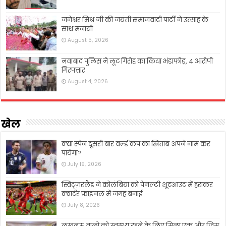
जनेश्वर मिश्र जी की जयंती समाजवादी पार्टी ने उत्साह के
साथ मनायी
August 5, 2026
नवाबाद पुलिस ने लूट गिरोह का किया भंडाफोड़, 4 आरोपी
गिरफ्तार
August 4, 2026
खेल
क्या स्पेन दूसरी बार वर्ल्ड कप का ख़िताब अपने नाम कर
पायेगा?
July 19, 2026
स्विट्ज़रलैंड ने कोलंबिया को पेनल्टी शूटआउट में हराकर
क्वार्टर फ़ाइनल में जगह बनाई
July 8, 2026
लखनऊ वालो को स्वस्थ्य रहने के लिए मिला एक और जिम