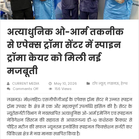
अत्याधुनिक ओ-आर्म तकनीक
से एपेक्स ट्रॉमा सेंटर में स्पाइन
ट्रॉमा केयर को मिली नई
मजबूती
CURRENT MEDIA
May 10, 2026
टॉप न्यूज़
,
लखनऊ
,
हेल्थ
on
Comments Off
156 Views
अत्याधुनिक
ओ-
लखनऊ। मो0ज़ाहिद। एसजीपीजीआई के एपेक्स ट्रॉमा सेंटर ने उन्नत स्पाइन
आर्म
ट्रॉमा उपचार के क्षेत्र में एक और महत्वपूर्ण उपलब्धि हासिल की है। सेंटर के
तकनीक
न्यूरोसर्जरी विभाग ने नवस्थापित अत्याधुनिक ओ-आर्म इमेजिंग एवं स्पाइनल
से
नेविगेशन सिस्टम की सहायता से आघातजन्य डी-10 कशेरुक फ्रैक्चर से
एपेक्स
ट्रॉमा
पीड़ित मरीज की सफल न्यूनतम इनवेंसिव स्पाइनल फिक्सेशन सर्जरी कर
सेंटर
चिकित्सा क्षेत्र में नया मानक स्थापित किया है।
में