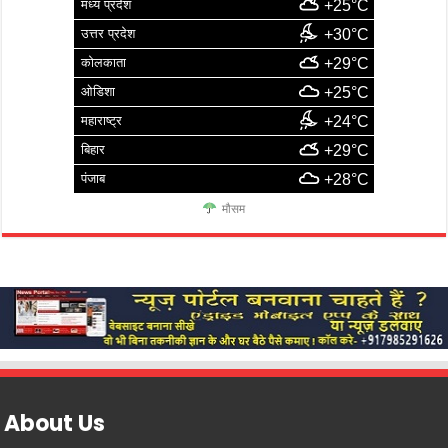
मध्य प्रदेश
+25°C
उत्तर प्रदेश
+30°C
कोलकाता
+29°C
ओडिशा
+25°C
महाराष्ट्र
+24°C
बिहार
+29°C
पंजाब
+28°C
मौसम
About Us