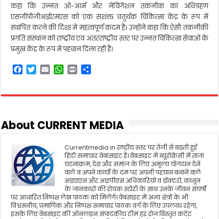
कहा कि उन्नत ओ-आर्म और नेविगेशन तकनीक का अधिग्रहण
एसजीपीजीआईएमएस को एक सशक्त चतुर्थक चिकित्सा केंद्र के रूप में
स्थापित करने की दिशा में महत्वपूर्ण कदम है। उन्होंने कहा कि ऐसी तकनीकी
प्रगति संस्थान को राष्ट्रीय एवं अंतरराष्ट्रीय स्तर पर उन्नत चिकित्सा सेवाओं के
प्रमुख केंद्र के रूप में पहचान दिला रही है।
F
T
E
W
P
S
a
w
m
h
r
h
c
i
a
a
i
a
e
t
i
t
n
r
b
t
l
s
t
e
o
e
A
About CURRENT MEDIA
o
r
p
k
p
Currentmedia.in राष्ट्रीय स्तर पर तेजी से बढ़ती हुई
हिंदी समाचार वेबासाइट है। वेबसाइट में ब्यूरोक्रेसी में ताजा
घटनाक्रम, देश और समाज के लिए अमूल्य योगदान देने
वाले व अपने कार्यो के दम पर अपनी पहचान बनाने वाले
आइएएस और आइपीएस अधिकारियों व डॉक्टरो, कानून
के जानकारों की रोचक स्टोरी के साथ उनके जीवन संघर्षो
पर आधारित निष्पक्ष लेख पाठक को मिलेंगे। वेबसाइट में अन्य क्षेत्रों के भी
विश्वसनीय, प्रमाणिक और निष्पक्ष समाचार पाठक वर्ग के लिए उपलब्ध रहेगा,
इसके लिए वेबसाइट की ऑनलाइन संपादकीय टीम हर रोज विस्तृत कंटेट