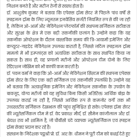
निशान बनते हैं और मरीज तेजी से स्वस्थ होता है।
डॉ. आशुतोष कुमार ने बताया कि एपेक्स ट्रॉमा सेंटर में पिछले पांच वर्षों से
स्पाइनल ट्रॉमा के लिए न्यूनतम इनवेंसिव सर्जरी नियमित रूप से की जा रही
हैं, लेकिन ओ-आर्म और नेविगेशन प्लेटफॉर्म की स्थापना सर्जिकल सटीकता
और सुरक्षा के क्षेत्र में एक बड़ी तकनीकी छलांग है। उन्होंने कहा कि यह
तकनीक ऑपरेशन के दौरान वास्तविक समय की त्रि-आयामी इमेजिंग और
कंप्यूटर-गाइडेड नेविगेशन उपलब्ध कराती है, जिससे जटिल स्पाइनल ट्रॉमा
मामलों में भी इम्प्लांट्स को अत्यधिक सटीकता के साथ स्थापित किया जा
सकता है। साथ ही, यह प्रणाली मरीजों और ऑपरेशन टीम दोनों के लिए
रेडिएशन जोखिम को भी काफी कम करती है।
डॉ. पवन वर्मा ने कहा कि ओ-आर्म और नेविगेशन सिस्टम की स्थापना एपेक्स
ट्रॉमा सेंटर के लिए एक बड़ी सर्जिकल एवं तकनीकी उपलब्धि है। उन्होंने यह
भी बताया कि अत्याधुनिक इमेजिंग और नेविगेशन तकनीक के उपयोग के
बावजूद, योग्य मरीजों को यह सुविधा बिना किसी अतिरिक्त आर्थिक बोझ के
उपलब्ध कराई जा रही है, जिससे आर्थिक रूप से कमजोर वर्गों तक भी
उच्चस्तरीय सर्जिकल देखभाल की पहुंच सुनिश्चित हो सके। एपेक्स ट्रॉमा सेंटर
की न्यूरोसर्जिकल टीम में डॉ. वेद प्रकाश मौर्य, डॉ. सौमेन कांजीलाल और डॉ.
श्रेयश राय भी शामिल हैं, जो चौबीसों घंटे व्यापक न्यूरोसर्जिकल एवं स्पाइन
ट्रॉमा सेवाएं प्रदान कर रहे हैं।
संस्थान के निदेशक पद्मश्री प्रो. डॉ. आर.के. धीमन ने पूरी टीम को बधाई देते हुए