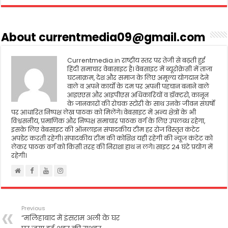
e
t
i
t
n
r
b
t
l
s
t
e
o
e
A
About currentmedia09@gmail.com
o
r
p
k
p
Currentmedia.in राष्ट्रीय स्तर पर तेजी से बढ़ती हुई
हिंदी समाचार वेबासाइट है। वेबसाइट में ब्यूरोक्रेसी में ताजा
घटनाक्रम, देश और समाज के लिए अमूल्य योगदान देने
वाले व अपने कार्यो के दम पर अपनी पहचान बनाने वाले
आइएएस और आइपीएस अधिकारियों व डॉक्टरो, कानून
के जानकारों की रोचक स्टोरी के साथ उनके जीवन संघर्षो
पर आधारित निष्पक्ष लेख पाठक को मिलेंगे। वेबसाइट में अन्य क्षेत्रों के भी
विश्वसनीय, प्रमाणिक और निष्पक्ष समाचार पाठक वर्ग के लिए उपलब्ध रहेगा,
इसके लिए वेबसाइट की ऑनलाइन संपादकीय टीम हर रोज विस्तृत कंटेट
अपडेट करती रहेगी। संपादकीय टीम की कोशिश यही रहेगी की न्यूज कंटेट को
लेकर पाठक वर्ग को किसी तरह की निराशा हाथ न लगे। साइट 24 घंटे प्रयोग में
रहेगी।
Previous
“मलिहाबाद में इंसराम अली के घर