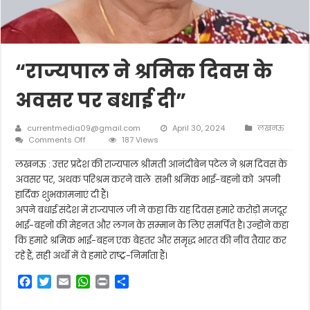
“राज्यपाल ने श्रमिक दिवस के
अवसर पर बधाई दी”
currentmedia09@gmail.com
April 30, 2024
लखनऊ
on
Comments Off
187 Views
“राज्यपाल
ने
लखनऊ : उत्तर प्रदेश की राज्यपाल श्रीमती आनंदीबेन पटेल ने श्रम दिवस के
श्रमिक
अवसर पर, अथक परिश्रम करने वाले सभी श्रमिक भाई-बहनों को अपनी
दिवस
हार्दिक शुभकामनाएं दी हैं।
के
अपने बधाई संदेश में राज्यपाल जी ने कहा कि यह दिवस हमारे करोड़ों मजदूर
अवसर
पर
भाई-बहनों की मेहनत और लगन के सम्मान के लिए समर्पित है। उन्होंने कहा
बधाई
कि हमारे श्रमिक भाई-बहन एक बेहतर और समृद्ध भारत की नींव तैयार कर
दी”
रहे हैं, सही अर्थों में वे हमारे राष्ट्र-निर्माता हैं।
F
T
E
W
P
S
a
w
m
h
r
h
c
i
a
a
i
a