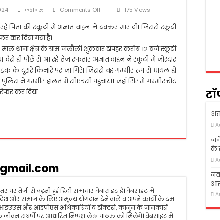
 में शोक सभा का आयोजन
on
2024
लखनऊ
Comments Off
175 Views
गई तो ख़ुदा ने उठा लिया
“स्कूटी
सवार
 पिता की स्कूटी में अज्ञात वाहन ने टक्कर मार दी। जिससे स्कूटी
क्षण संस्थान आगे बढ़ें, लोग पढ़े-लिखे- अखिलेश यादव
को
फर कर दिया गया है।
अज्ञात
ाल थाना क्षेत्र के ग्राम जलौली शुक्रवार दोपहर करीब 12 बजे स्कूटी
त्र की सडक हादसा में दर्दनाक मौत
वाहन
ा वैसे ही पीछे से आ रहे तेज रफतार अज्ञात वाहन ने स्कूटी में जोरदार
ने
मारी
 के दूसरे किनारे पर जा गिरे। जिससे वह गम्भीर रूप से घायल हो
टक्कर,
पुलिस ने गम्भीर हालत में सीएचसी पहुचाया। जहाँ सिर में गम्भीर चोट
हालत
र रिफर कर दिया
टॉ
गंभीर”
अती
A
जने
के
A
gmail.com
नवा
आरो
तर पर तेजी से बढ़ती हुई हिंदी समाचार वेबासाइट है। वेबसाइट में
A
रम, देश और समाज के लिए अमूल्य योगदान देने वाले व अपने कार्यो के दम
 आइएएस और आइपीएस अधिकारियों व डॉक्टरो, कानून के जानकारों
जीवन संघर्षो पर आधारित निष्पक्ष लेख पाठक को मिलेंगे। वेबसाइट में