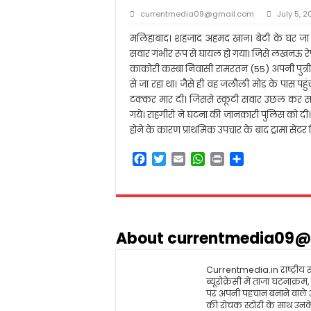
आलम बदी आज़मी की याद
currentmedia09@gmail.com
July 5, 
मीना कुमारी: पाकीज़ा बन 
मलिहाबाद। शहजाद अहमद खान। बेटी के घर जा रहे
सरकार नहीं चाहती कि शि
सवार गंभीर रूप से घायल हो गया। जिसे लखनऊ रे
काकोरी कस्बा निवासी रामरतन (55) अपनी पुत्री म
स्कूल से घर लौट रहे छा
से जा रहा था। जैसे ही वह जलौली मोड़ के पास पहुंच
टक्कर मार दी। जिससे स्कूटी सवार उछल कर सड़क
गये। राहगीरो ने घटना की जानकारी पुलिस को दी। 
होने के कारण प्राथमिक उपचार के बाद ट्रामा सेंट
F
T
E
W
P
S
a
w
m
h
r
h
c
i
a
a
i
a
e
t
i
t
n
r
b
t
l
s
t
e
o
e
A
About currentmedia09@
o
r
p
k
p
Currentmedia.in राष्ट्रीय स्
ब्यूरोक्रेसी में ताजा घटनाक्
पर अपनी पहचान बनाने वाले
की रोचक स्टोरी के साथ उनके 