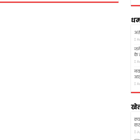
धर्
अती
A
जने
के
A
नवा
आरो
A
खे
क्य
कर 
J