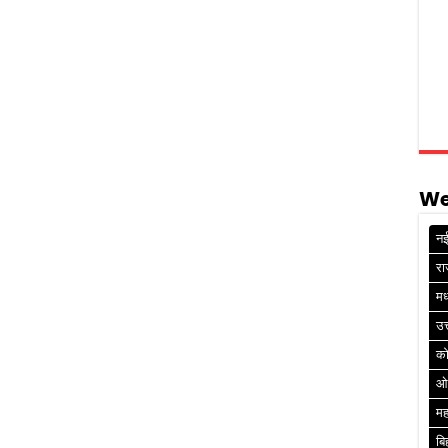
We
नई
रा
मध
उत
क
ओ
मह
बि