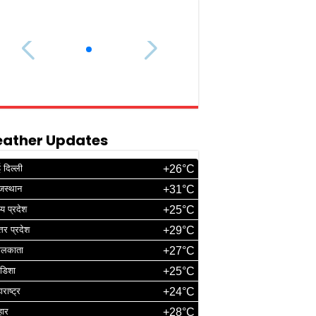
ather Updates
 दिल्ली
+26°C
जस्थान
+31°C
्य प्रदेश
+25°C
्तर प्रदेश
+29°C
ोलकाता
+27°C
डिशा
+25°C
ाराष्ट्र
+24°C
हार
+28°C