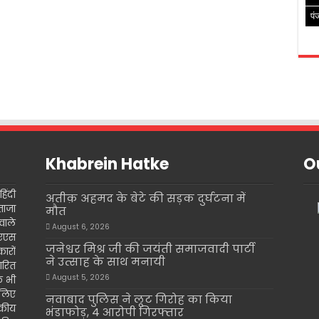
पं
Khabrein Hatke
Ou
िंदी
अतीक़ अहमद के बेटे की सड़क दुर्घटना में
ताजा
मौत
वाले
August 6, 2026
इएएस
जनेश्वर मिश्र जी की जयंती समाजवादी पार्टी
ारों
ने उत्साह के साथ मनायी
ारित
August 5, 2026
के भी
 लिए
नवाबाद पुलिस ने लूट गिरोह का किया
दकीय
भंडाफोड़, 4 आरोपी गिरफ्तार