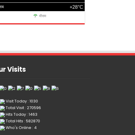
जाब
+28°C
मौसम
r Visits
Visit Today : 1030
Total Visit : 270596
Hits Today : 1463
Total Hits : 582870
Who's Online : 4