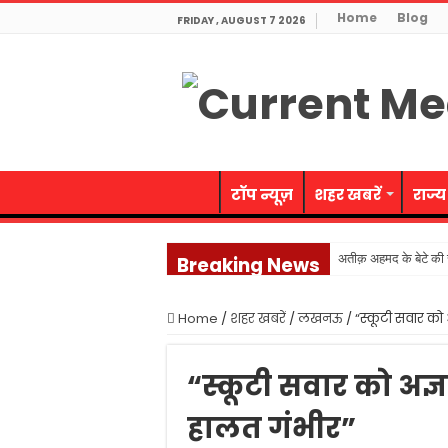
Home
Blog
FRIDAY , AUGUST 7 2026
टॉप न्यूज़
शहर खबरें
राज्य
अतीक़ अहमद के बेटे की स
Breaking News
जनेश्वर मिश्र जी की जयं
Home
/
शहर खबरें
/
लखनऊ
/
“स्कूटी सवार को 
नवाबाद पुलिस ने लूट गि
संतों पर आक्षेप सनातन 
“स्कूटी सवार को अज्
60 वर्ष से अधिक आयु की
हालत गंभीर”
प्रदेश का राजकोषीय घाटा प