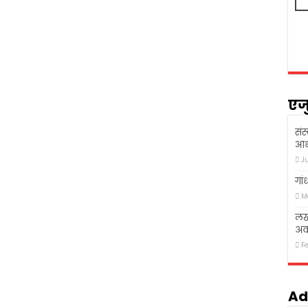
एज
संस
आध
J
गां
M
लखन
अव
F
Ad