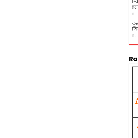
स्व
हरा
J
लख
जि
J
Ra