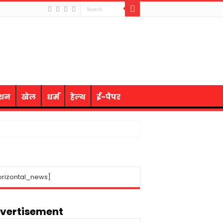
ेशन
खेल
धर्म
हेल्थ
ई-पेपर
orizontal_news]
vertisement